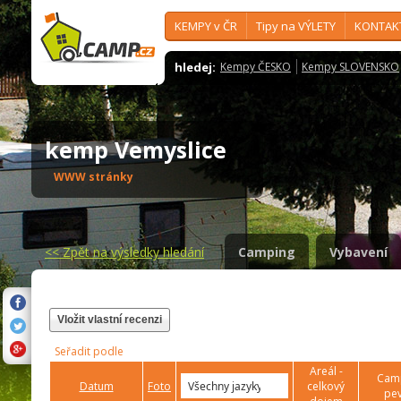
KEMPY v ČR
Tipy na VÝLETY
KONTAK
hledej:
Kempy ČESKO
Kempy SLOVENSKO
kemp Vemyslice
WWW stránky
<<
Zpět na výsledky hledání
Camping
Vybavení
Vložit vlastní recenzi
Seřadit podle
Areál -
Camp
Datum
Foto
celkový
pev