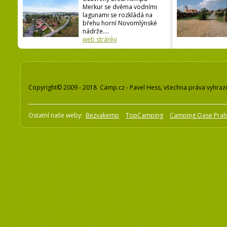
Merkur se dvěma vodními
lagunami se rozkládá na
břehu horní Novomlýnské
nádrže....
web stránky
Copyright© 2009 - 2018 Camp.cz - Pavel Hess, všechna práva vyhraz
Ostatní naše weby:
Bezvakemp
TopCamping
Camping Oase Pra