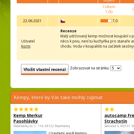
dojem
Celkem
7,00
22.06.2021
7,0
Recenze
Malý udržovaný kemp možnost koupání v přír
Uživatel
něco k pivu, není tu kuchyňka pro stanaře 
Korm
chodu. Voda v koupališti na začátek sezóny
Zobrazovat na stránku:
Vložit vlastní recenzi
Kempy, které by Vás také mohly zajímat
Kemp Merkur
autocamp Fre
Pasohlávky
Strachotín
Pasohlávky ev. č. 114, 69122 Pasohlávky
Šakvická 3, 693 01 S
Uzavřený areál Kempu