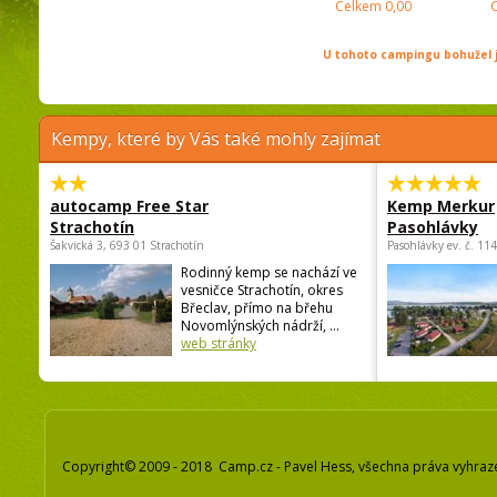
Celkem
0,00
U tohoto campingu bohužel j
Kempy, které by Vás také mohly zajímat
autocamp Free Star
Kemp Merkur
Strachotín
Pasohlávky
Šakvická 3, 693 01 Strachotín
Pasohlávky ev. č. 11
Rodinný kemp se nachází ve
vesničce Strachotín, okres
Břeclav, přímo na břehu
Novomlýnských nádrží, ...
web stránky
Copyright© 2009 - 2018 Camp.cz - Pavel Hess, všechna práva vyhraz