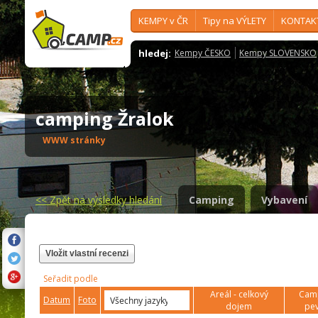
KEMPY v ČR
Tipy na VÝLETY
KONTAK
hledej:
Kempy ČESKO
Kempy SLOVENSKO
camping Žralok
WWW stránky
<<
Zpět na výsledky hledání
Camping
Vybavení
Vložit vlastní recenzi
Seřadit podle
Areál - celkový
Camp
Datum
Foto
dojem
pev