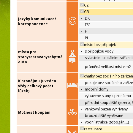
CZ
GB
-
DK
Jazyky komunikace/
korespondence
-
ESP
-
F
-
PL
místo bez přípojek
-
s přípojkou vody
místa pro
stany/caravany/obytná
-
s vlastním sociálním zařízen
auta
-
průměná velikost míst v m2
chatky bez sociálního zařízen
K pronájmu (uveden
-
pokoje bez sociálního zaříze
vždy celkový počet
-
mobilní domy
lůžek)
-
vybavené stany k pronájmu
-
přírodní koupaliště (jezero, 
-
venkovní bazén vyhřívaný
Možnost koupání
-
brouzdaliště vyhřívané
-
vodní atrakce (tobogán,…)
restaurace