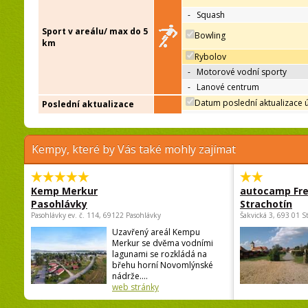
-
Squash
Sport v areálu/ max do 5
Bowling
km
Rybolov
-
Motorové vodní sporty
-
Lanové centrum
Datum poslední aktualizace 
Poslední aktualizace
Kempy, které by Vás také mohly zajímat
Kemp Merkur
autocamp Fre
Pasohlávky
Strachotín
Pasohlávky ev. č. 114, 69122 Pasohlávky
Šakvická 3, 693 01 S
Uzavřený areál Kempu
Merkur se dvěma vodními
lagunami se rozkládá na
břehu horní Novomlýnské
nádrže....
web stránky