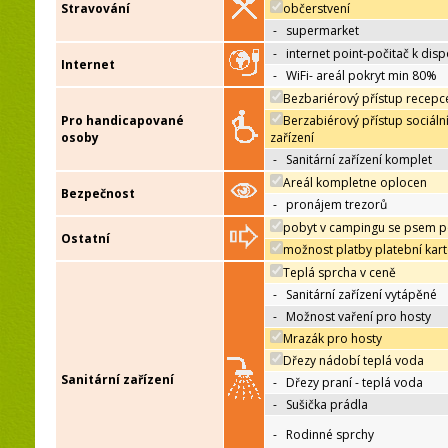
Stravování
občerstvení
-
supermarket
-
internet point-počitač k disp
Internet
-
WiFi- areál pokryt min 80%
Bezbariérový přístup recepc
Pro handicapované
Berzabiérový přístup sociáln
osoby
zařízení
-
Sanitární zařízení komplet
Areál kompletne oplocen
Bezpečnost
-
pronájem trezorů
pobyt v campingu se psem p
Ostatní
možnost platby platební kar
Teplá sprcha v ceně
-
Sanitární zařízení vytápěné
-
Možnost vaření pro hosty
Mrazák pro hosty
Dřezy nádobí teplá voda
Sanitární zařízení
-
Dřezy praní - teplá voda
-
Sušička prádla
-
Rodinné sprchy