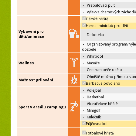
-
Přebalovací pult
-
Výlevka chemických záchodů
Dětské hřiště
Herna- miniclub pro děti
Vybavení pro
-
Diskotéka
děti/animace
-
Organizovaný program/ výle
dospělé
-
Whirpool
Wellnes
-
Masáže
-
Centrum péče o tělo
-
Ohniště možno přímo u sta
Možnost grilování
Barbecue povoleno
-
Volejbal
-
Basketbal
-
Víceúčelové hřiště
Sport v areálu campingu
-
Minigolf
-
Kulečník
Půjčovna kol
Fotbalové hřiště