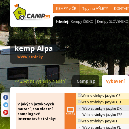
KEMPY v ČR
Tipy na VÝLETY
KONTAK
hledej:
Kempy ČESKO
Kempy SLOVENSKO
kemp Alpa
WWW stránky
<<
Zpět na výsledky hledání
Camping
Vybavení
Web stránky v jazyku CZ
Web stránky v jazyku GB
V jakých jazykových
-
Web stránky v jazyku DK
mutací jsou vlastní
campingové
-
Web stránky v jazyku ESP
internetové stránky:
Web stránky v jazyku F
-
Web stránky v jazyku PL