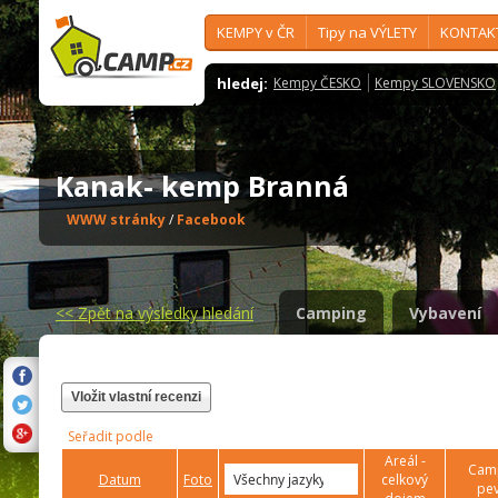
KEMPY v ČR
Tipy na VÝLETY
KONTAK
hledej:
Kempy ČESKO
Kempy SLOVENSKO
Kanak- kemp Branná
WWW stránky
/
Facebook
<<
Zpět na výsledky hledání
Camping
Vybavení
Vložit vlastní recenzi
Seřadit podle
Areál -
Camp
Datum
Foto
celkový
pev