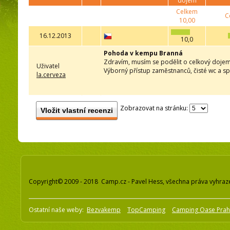
dojem
Celkem
C
10,00
16.12.2013
10,0
Pohoda v kempu Branná
Zdravím, musím se podělit o celkový doje
Uživatel
Výborný přístup zaměstnanců, čisté wc a sp
la.cerveza
Zobrazovat na stránku:
Vložit vlastní recenzi
Copyright© 2009 - 2018 Camp.cz - Pavel Hess, všechna práva vyhraz
Ostatní naše weby:
Bezvakemp
TopCamping
Camping Oase Pra