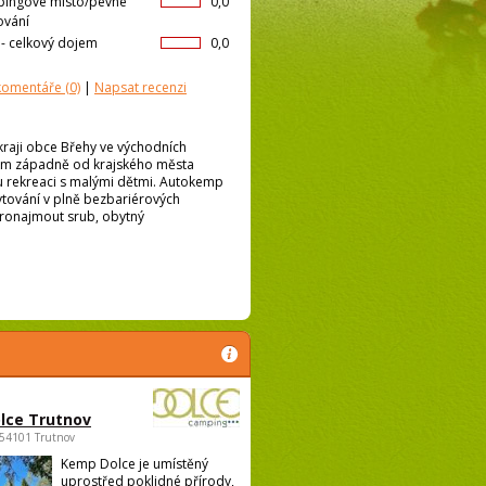
ingové místo/pevné
0,0
ování
l- celkový dojem
0,0
 komentáře
(0)
|
Napsat recenzi
raji obce Břehy ve východních
 km západně od krajského města
 rekreaci s malými dětmi. Autokemp
ytování v plně bezbariérových
ronajmout srub, obytný
lce Trutnov
 54101 Trutnov
Kemp Dolce je umístěný
uprostřed poklidné přírody,