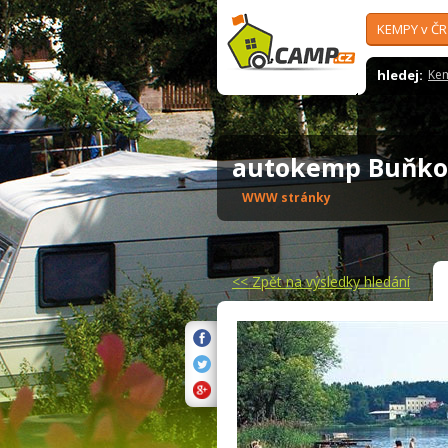
KEMPY v ČR
hledej:
Ke
autokemp Buňk
WWW stránky
<<
Zpět na výsledky hledání