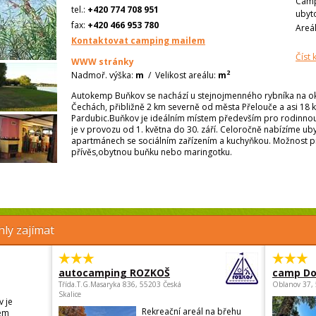
Camp
tel.:
+420 774 708 951
ubyt
fax:
+420 466 953 780
Areá
Kontaktovat camping mailem
Číst
WWW stránky
2
Nadmoř. výška:
m
/
Velikost areálu:
m
Autokemp Buňkov se nachází u stejnojmenného rybníka na ok
Čechách, přibližně 2 km severně od města Přelouče a asi 18
Pardubic.Buňkov je ideálním místem především pro rodinnou
je v provozu od 1. května do 30. září. Celoročně nabízíme ub
apartmánech se sociálním zařízením a kuchyňkou. Možnost p
přívěs,obytnou buňku nebo maringotku.
ly zajímat
autocamping ROZKOŠ
camp Do
Třída.T.G.Masaryka 836, 55203 Česká
Oblanov 37,
Skalice
 je
Rekreační areál na břehu
em