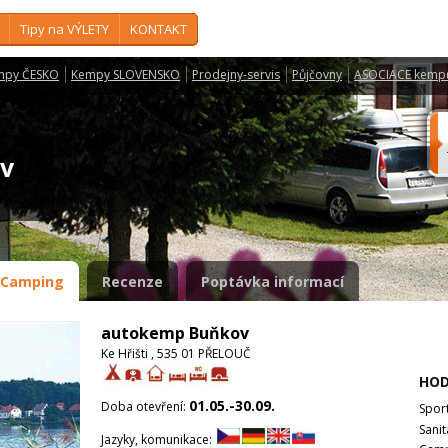
Tipy na VÝLETY
KONTAKT
mpy ČESKO
Kempy SLOVENSKO
Prodejny-servis
Půjčovny
ASOCIACE kemp
ov
Camping
Recenze
Poptávka informací
autokemp Buňkov
Ke Hřišti , 535 01 PŘELOUČ
HOD
01.05.-30.09.
Doba otevření:
Spor
Sanit
Jazyky, komunikace: