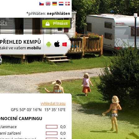
*přihlášen:
nepřihlášen
ů ČR
Přihlásit
vyhledat trasu
GPS: 50° 03' 16"N 15° 35' 10"E
NOCENÍ CAMPINGU
t/animace
0,0
arní zařízení
0,0