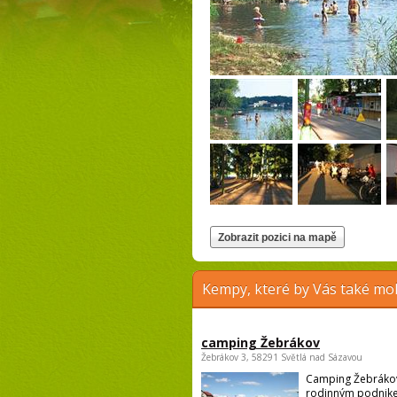
Kempy, které by Vás také moh
camping Žebrákov
Žebrákov 3, 58291 Světlá nad Sázavou
Camping Žebrákov
rodinným podnik