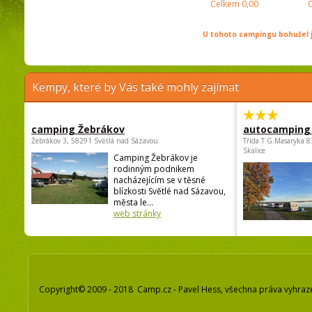
Celkem
0,00
U tohoto campingu bohužel j
Kempy, které by Vás také mohly zajímat
camping Žebrákov
autocamping
Žebrákov 3, 58291 Světlá nad Sázavou
Třída.T.G.Masaryka 
Skalice
Camping Žebrákov je
rodinným podnikem
nacházejícím se v těsné
blízkosti Světlé nad Sázavou,
města le...
web stránky
Copyright© 2009 - 2018 Camp.cz - Pavel Hess, všechna práva vyhraz