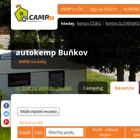
KEMPY v ČR
Tipy na VÝLETY
KONTAK
hledej:
Kempy ČESKO
Kempy SLOVENSKO
autokemp Buňkov
WWW stránky
<<
Zpět na výsledky hledání
Camping
Recenze
Vložit vlastní recenzi
Seřadit podle
Areál - celkový
Camp
Datum
Foto
dojem
pev