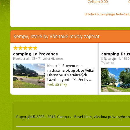
Celkem
0,00
U tohoto campingu bohužel j
Kempy, které by Vás také mohly zajímat
camping La Provence
camping Dru
Plzeňská ul. , 354 71 Velká Hleďsebe
K Reporyjim 4, 155 0
Trebonice
Kemp La Provence se
nachází na okraji obce Velká
Hleďsebe u Mariánských
Lázní, u rybníku Knížecí, v ...
web stránky
Copyright© 2009 - 2018 Camp.cz - Pavel Hess, všechna práva vyhraz