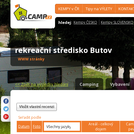
KEMPY v ČR
Tipy na VÝLETY
KONTAK
hledej:
Kempy ČESKO
Kempy SLOVENSKO
rekreační středisko Butov
WWW stránky
<<
Zpět na výsledky hledání
Camping
Vybavení
Vložit vlastní recenzi
Seřadit podle
Areál - celkový
Camp
Datum
Foto
dojem
pev