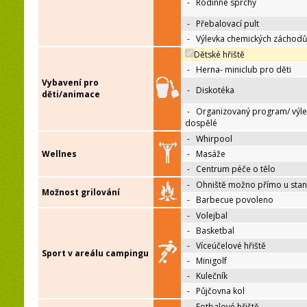
-
Rodinné sprchy
-
Přebalovací pult
-
Výlevka chemických záchodů
Dětské hřiště
-
Herna- miniclub pro děti
Vybavení pro
-
Diskotéka
děti/animace
-
Organizovaný program/ výle
dospělé
-
Whirpool
Wellnes
-
Masáže
-
Centrum péče o tělo
-
Ohniště možno přímo u sta
Možnost grilování
-
Barbecue povoleno
-
Volejbal
-
Basketbal
-
Víceúčelové hřiště
Sport v areálu campingu
-
Minigolf
-
Kulečník
-
Půjčovna kol
-
Fotbalové hřiště