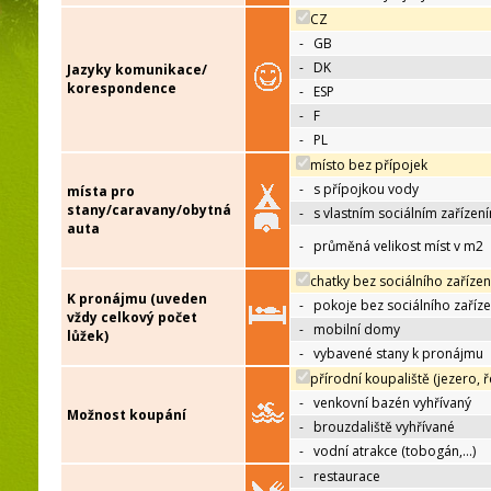
CZ
-
GB
-
DK
Jazyky komunikace/
korespondence
-
ESP
-
F
-
PL
místo bez přípojek
-
s přípojkou vody
místa pro
stany/caravany/obytná
-
s vlastním sociálním zařízen
auta
-
průměná velikost míst v m2
chatky bez sociálního zařízen
K pronájmu (uveden
-
pokoje bez sociálního zaříze
vždy celkový počet
-
mobilní domy
lůžek)
-
vybavené stany k pronájmu
přírodní koupaliště (jezero, ř
-
venkovní bazén vyhřívaný
Možnost koupání
-
brouzdaliště vyhřívané
-
vodní atrakce (tobogán,…)
-
restaurace