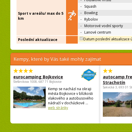
-
Squash
-
Bowling
Sport v areálu/ max do 5
km
-
Rybolov
-
Motorové vodní sporty
-
Lanové centrum
Datum poslední aktualizace 
Poslední aktualizace
Kempy, které by Vás také mohly zajímat
eurocamping Bojkovice
autocamp Fre
Štefánikova 1008, 687 71 Bojkovice
Strachotín
Šakvická 3, 693 01 S
Kemp se nachází na okraji
města Bojkovice v blízkosti
vlakového a autobusového
nádraží v docházkové ...
web stránky