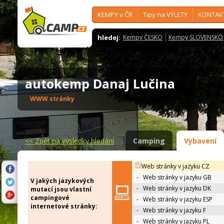
KEMPY v ČR
Tipy na VÝLETY
KONTAK
hledej:
Kempy ČESKO
Kempy SLOVENSKO
autokemp Danaj Lučina
WWW stránky
<<
Zpět na výsledky hledání
Camping
Vybavení
Web stránky v jazyku CZ
-
Web stránky v jazyku GB
V jakých jazykových
-
Web stránky v jazyku DK
mutací jsou vlastní
campingové
-
Web stránky v jazyku ESP
internetové stránky:
-
Web stránky v jazyku F
-
Web stránky v jazyku PL