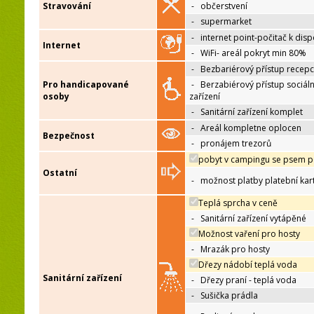
Stravování
-
občerstvení
-
supermarket
-
internet point-počitač k disp
Internet
-
WiFi- areál pokryt min 80%
-
Bezbariérový přístup recep
Pro handicapované
-
Berzabiérový přístup sociáln
osoby
zařízení
-
Sanitární zařízení komplet
-
Areál kompletne oplocen
Bezpečnost
-
pronájem trezorů
pobyt v campingu se psem p
Ostatní
-
možnost platby platební kar
Teplá sprcha v ceně
-
Sanitární zařízení vytápěné
Možnost vaření pro hosty
-
Mrazák pro hosty
Dřezy nádobí teplá voda
Sanitární zařízení
-
Dřezy praní - teplá voda
-
Sušička prádla