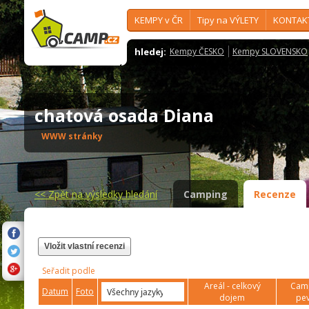
KEMPY v ČR
Tipy na VÝLETY
KONTAK
hledej:
Kempy ČESKO
Kempy SLOVENSKO
chatová osada Diana
WWW stránky
<<
Zpět na výsledky hledání
Camping
Recenze
Vložit vlastní recenzi
Seřadit podle
Areál - celkový
Camp
Datum
Foto
dojem
pev