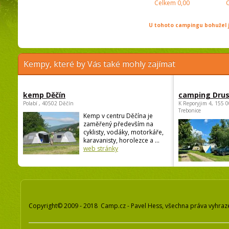
Celkem
0,00
U tohoto campingu bohužel j
Kempy, které by Vás také mohly zajímat
kemp Děčín
camping Dru
Polabí , 40502 Děčín
K Reporyjim 4, 155 0
Trebonice
Kemp v centru Děčína je
zaměřený především na
cyklisty, vodáky, motorkáře,
karavanisty, horolezce a ...
web stránky
Copyright© 2009 - 2018 Camp.cz - Pavel Hess, všechna práva vyhraz