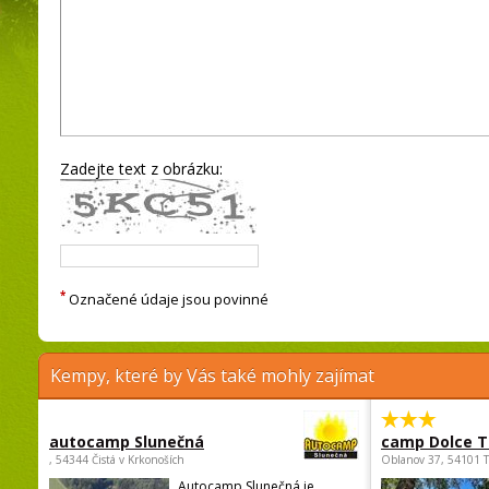
Zadejte text z obrázku:
*
Označené údaje jsou povinné
Kempy, které by Vás také mohly zajímat
autocamp Slunečná
camp Dolce T
, 54344 Čistá v Krkonoších
Oblanov 37, 54101 
Autocamp Slunečná je