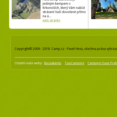
jediným kempem v
Krkonoších, který Vám nabízí
strávení Vaší dovolené přímo
na ú...
web stránky
Copyright© 2009 - 2018 Camp.cz - Pavel Hess, všechna práva vyhraz
Ostatní naše weby:
Bezvakemp
TopCamping
Camping Oase Pra