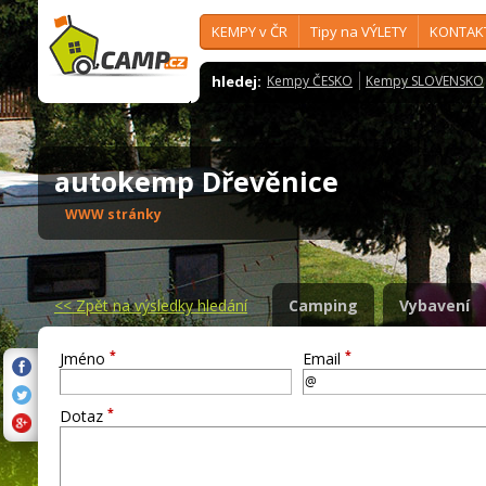
KEMPY v ČR
Tipy na VÝLETY
KONTAK
hledej:
Kempy ČESKO
Kempy SLOVENSKO
autokemp Dřevěnice
WWW stránky
<<
Zpět na výsledky hledání
Camping
Vybavení
*
*
Jméno
Email
*
Dotaz