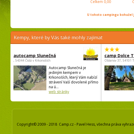
Celkem
0,00
U tohoto campingu bohužel j
Kempy, které by Vás také mohly zajímat
autocamp Slunečná
camp Dolce T
, 54344 Čistá v Krkonoších
Oblanov 37, 54101 
Autocamp Slunečná je
jediným kempem v
Krkonoších, který Vám nabízí
strávení Vaší dovolené přímo
na ú...
web stránky
Copyright© 2009 - 2018 Camp.cz - Pavel Hess, všechna práva vyhraz