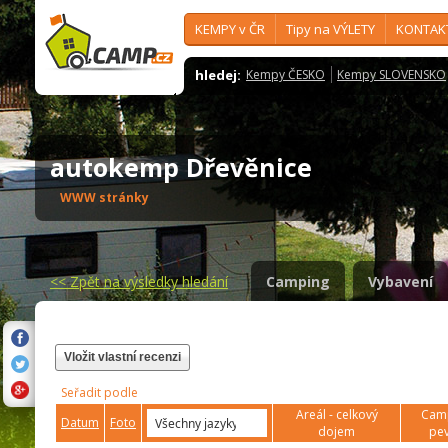
KEMPY v ČR
Tipy na VÝLETY
KONTAK
hledej:
Kempy ČESKO
Kempy SLOVENSKO
autokemp Dřevěnice
WWW stránky
<<
Zpět na výsledky hledání
Camping
Vybavení
Vložit vlastní recenzi
Seřadit podle
Areál - celkový
Camp
Datum
Foto
dojem
pev