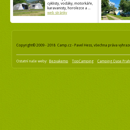
cyklisty, vodáky, motorkáře,
karavanisty, horolezce a ...
web stránky
Copyright© 2009 - 2018 Camp.cz - Pavel Hess, všechna práva vyhraz
Ostatní naše weby:
Bezvakemp
TopCamping
Camping Oase Pra