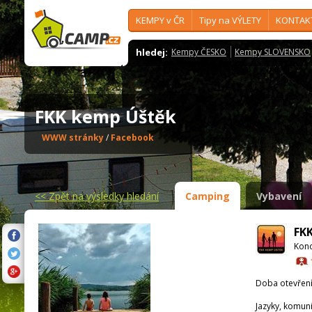
KEMPY v ČR
Tipy na VÝLETY
KONTAK
hledej:
Kempy ČESKO
Kempy SLOVENSKO
FKK kemp Úštěk
WWW stránky
/
Facebook
<<
Zpět na výsledky hledání
Camping
Vybavení
FK
Kono
Doba otevření
Jazyky, komun