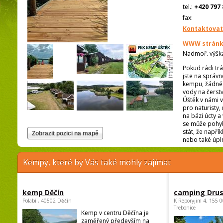
tel.:
+420 797 
fax:
Kontaktovat
WWW stránk
Nadmoř. výšk
Pokud rádi trá
jste na správ
kempu, žádné o
vody na čerst
Úštěk v námi 
pro naturisty
na bázi úcty a
se může pohybo
stát, že napří
nebo také úpl
Kempy, které by Vás také mohly zajímat
kemp Děčín
camping Dru
Polabí , 40502 Děčín
K Reporyjim 4, 155 0
Trebonice
Kemp v centru Děčína je
zaměřený především na