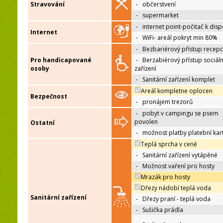
Stravování
-
občerstvení
-
supermarket
-
internet point-počitač k disp
Internet
-
WiFi- areál pokryt min 80%
-
Bezbariérový přístup recep
Pro handicapované
-
Berzabiérový přístup sociáln
osoby
zařízení
-
Sanitární zařízení komplet
Areál kompletne oplocen
Bezpečnost
-
pronájem trezorů
-
pobyt v campingu se psem
povolen
Ostatní
-
možnost platby platební kar
Teplá sprcha v ceně
-
Sanitární zařízení vytápěné
-
Možnost vaření pro hosty
Mrazák pro hosty
Dřezy nádobí teplá voda
Sanitární zařízení
-
Dřezy praní - teplá voda
-
Sušička prádla