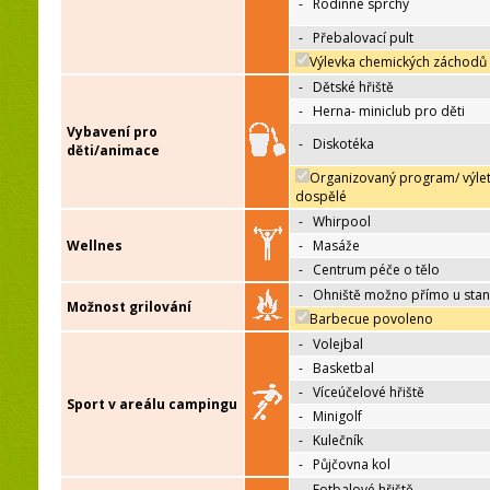
-
Rodinné sprchy
-
Přebalovací pult
Výlevka chemických záchodů
-
Dětské hřiště
-
Herna- miniclub pro děti
Vybavení pro
-
Diskotéka
děti/animace
Organizovaný program/ výle
dospělé
-
Whirpool
Wellnes
-
Masáže
-
Centrum péče o tělo
-
Ohniště možno přímo u sta
Možnost grilování
Barbecue povoleno
-
Volejbal
-
Basketbal
-
Víceúčelové hřiště
Sport v areálu campingu
-
Minigolf
-
Kulečník
-
Půjčovna kol
-
Fotbalové hřiště