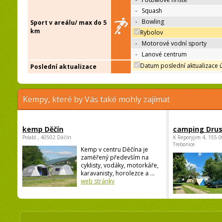
-
Squash
-
Bowling
Sport v areálu/ max do 5
km
Rybolov
-
Motorové vodní sporty
-
Lanové centrum
Datum poslední aktualizace 
Poslední aktualizace
Kempy, které by Vás také mohly zajímat
kemp Děčín
camping Dru
Polabí , 40502 Děčín
K Reporyjim 4, 155 0
Trebonice
Kemp v centru Děčína je
zaměřený především na
cyklisty, vodáky, motorkáře,
karavanisty, horolezce a ...
web stránky