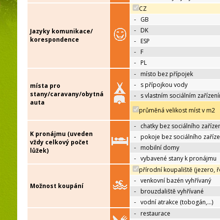
CZ
-
GB
-
DK
Jazyky komunikace/
korespondence
-
ESP
-
F
-
PL
-
místo bez přípojek
-
s přípojkou vody
místa pro
stany/caravany/obytná
-
s vlastním sociálním zařízen
auta
průměná velikost míst v m2
-
chatky bez sociálního zaříze
K pronájmu (uveden
-
pokoje bez sociálního zaříze
vždy celkový počet
-
mobilní domy
lůžek)
-
vybavené stany k pronájmu
přírodní koupaliště (jezero, ř
-
venkovní bazén vyhřívaný
Možnost koupání
-
brouzdaliště vyhřívané
-
vodní atrakce (tobogán,…)
-
restaurace