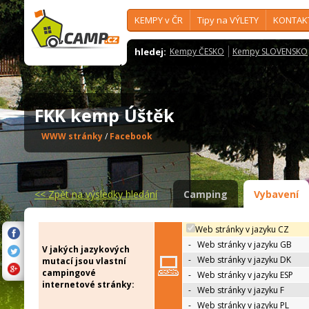
KEMPY v ČR
Tipy na VÝLETY
KONTAK
hledej:
Kempy ČESKO
Kempy SLOVENSKO
FKK kemp Úštěk
WWW stránky
/
Facebook
<<
Zpět na výsledky hledání
Camping
Vybavení
Web stránky v jazyku CZ
-
Web stránky v jazyku GB
V jakých jazykových
-
Web stránky v jazyku DK
mutací jsou vlastní
campingové
-
Web stránky v jazyku ESP
internetové stránky:
-
Web stránky v jazyku F
-
Web stránky v jazyku PL