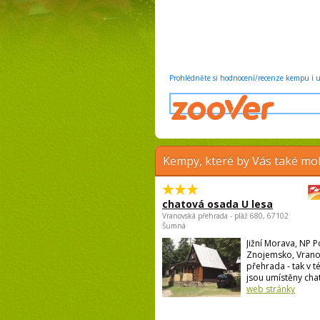
Prohlédněte si hodnocení/recenze kempu i u 
Kempy, které by Vás také moh
chatová osada U lesa
Vranovská přehrada - pláž 680, 67102
Šumná
Jižní Morava, NP P
Znojemsko, Vran
přehrada - tak v té
jsou umístěny chat
web stránky