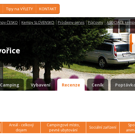
Tipy na VÝLETY
KONTAKT
mpy ČESKO
Kempy SLOVENSKO
Prodejny-servis
Půjčovny
ASOCIACE kemp
vořice
Camping
Vybavení
Recenze
Ceník
Poptávka
Areál - celkový
Campingové místo,
Spor
Sociální zařízení
dojem
pevné ubytování
anim