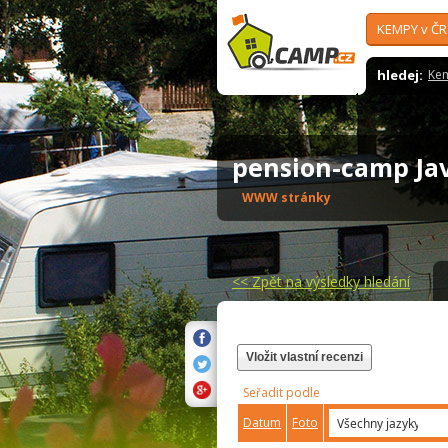
KEMPY v ČR
hledej:
Ke
pension-camp Ja
WWW stránky
<<
Zpět na výsledky hledání
Vložit vlastní recenzi
Seřadit podle
Datum
Foto