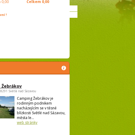
m
0,00
Celkem
0,00
ní !
 Žebrákov
58291 Světlá nad Sázavou
Camping Žebrákov je
rodinným podnikem
nacházejícím se v těsné
blízkosti Světlé nad Sázavou,
města le...
web stránky