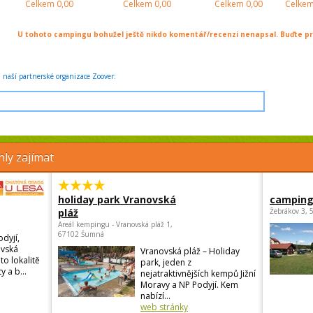
Celkem
0,00
Celkem
0,00
Celkem
0,00
Celke
U tohoto campingu bohužel ještě nikdo komentář/recenzi nenapsal. Buďte prv
naší partnerské organizace Zoover:
ly zajímat
holiday park Vranovská
camping
pláž
Žebrákov 3, 
Areál kempingu - Vranovská pláž 1,
67102 Šumná
odyjí,
ovská
Vranovská pláž – Holiday
to lokalitě
park, jeden z
y a b...
nejatraktivnějších kempů Jižní
Moravy a NP Podyjí. Kem
nabízí...
web stránky