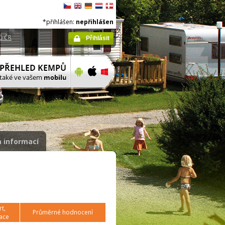
*přihlášen:
nepřihlášen
ů ČR
Přihlásit
 informací
t,
Průměrné hodnocení
ace