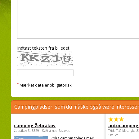
Indtast teksten fra billedet:
*
Mærket data er obligatorisk
Campingpladser, som du måske også være interessere
camping Žebrákov
autocamping
Žebrákov 3, 58291 Světlá nad Sázavou
Třída.T.G.Masaryka 
Skalice
Rolig campingplads med