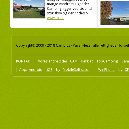
mange vandremuligheder.
Camping ligger ved siden af
stor skov og der findes b...
www sider
Copyright© 2009 - 2018 Camp.cz - Pavel Hess, alle rettigheder forbe
KONTAKT
Vores andre sider:
CAMP Tjekkiet
TopCamping
Cam
App:
Android
iOS
by
MobileSoft s.r.o
WinPhone
by
XP