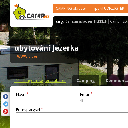
CAMPING pladser
Tips til UDFLUGTER
søg:
Campingpladser TJEKKIET
Campingpl
ubytování Jezerka
WWW sider
<<
Tilbage til søgeresultater
Camping
Kommenta
*
*
Navn
Email
*
Forespørgsel