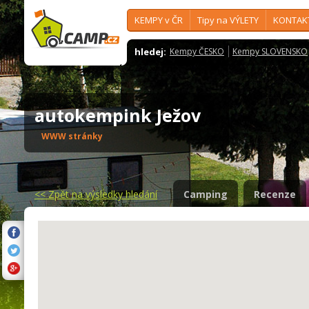
KEMPY v ČR
Tipy na VÝLETY
KONTAK
hledej:
Kempy ČESKO
Kempy SLOVENSKO
autokempink Ježov
WWW stránky
<<
Zpět na výsledky hledání
Camping
Recenze