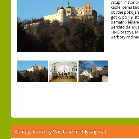
vstupní historic
kaple, černá kuc
obytné pokoje a
gotiky po 19. st
památník lékaře
Berchtolda. Muz
1848 bratry Berc
Barbory rodinná
Kempy, které by Vás také mohly zajímat