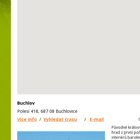
Buchlov
Polesí 418, 687 08 Buchlovice
Více info
/
Vyhledat trasu
/
E-mail
Původně královs
hrad z první pol
interiérů barok