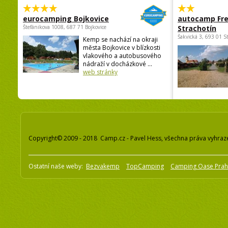
eurocamping Bojkovice
autocamp Fre
Štefánikova 1008, 687 71 Bojkovice
Strachotín
Šakvická 3, 693 01 S
Kemp se nachází na okraji
města Bojkovice v blízkosti
vlakového a autobusového
nádraží v docházkové ...
web stránky
Copyright© 2009 - 2018 Camp.cz - Pavel Hess, všechna práva vyhraz
Ostatní naše weby:
Bezvakemp
TopCamping
Camping Oase Pra