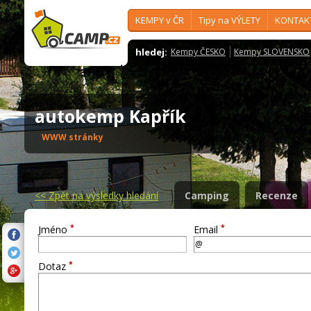
KEMPY v ČR
Tipy na VÝLETY
KONTAK
hledej:
Kempy ČESKO
Kempy SLOVENSKO
autokemp Kapřík
WWW stránky
<<
Zpět na výsledky hledání
Camping
Recenze
*
*
Jméno
Email
*
Dotaz