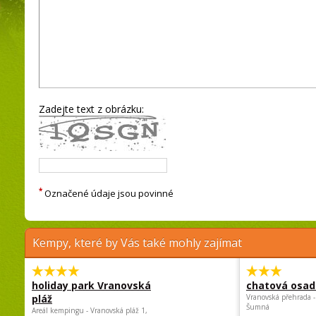
Zadejte text z obrázku:
*
Označené údaje jsou povinné
Kempy, které by Vás také mohly zajímat
holiday park Vranovská
chatová osad
pláž
Vranovská přehrada -
Šumná
Areál kempingu - Vranovská pláž 1,