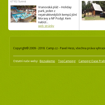
67102 Šumná
Vranovská pláž – Holiday
park, jeden z
nejatraktivnějších kempů Jižní
Moravy a NP Podyjí. Kem
nabízí...
web stránky
Copyright© 2009 - 2018 Camp.cz - Pavel Hess, všechna práva vyhraz
Ostatní naše weby:
Bezvakemp
TopCamping
Camping Oase Pra