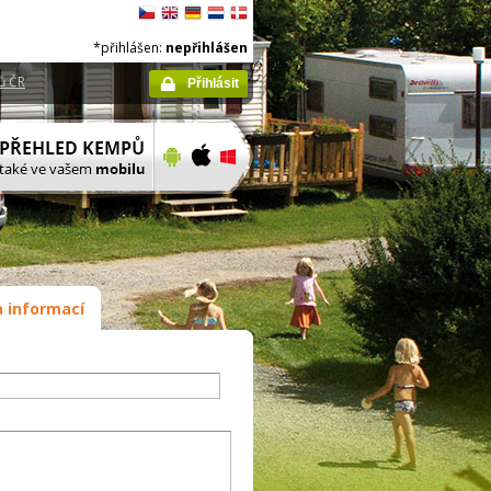
*přihlášen:
nepřihlášen
ů ČR
Přihlásit
 informací