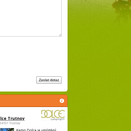
lce Trutnov
 54101 Trutnov
Kemp Dolce je umístěný