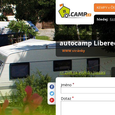
KEMPY v ČR
hledej:
Ke
autocamp Liber
WWW stránky
<<
Zpět na výsledky hledání
*
Jméno
*
Dotaz