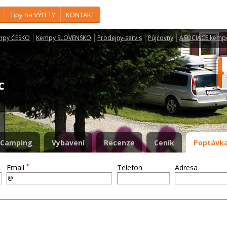
Tipy na VÝLETY
KONTAKT
mpy ČESKO
Kempy SLOVENSKO
Prodejny-servis
Půjčovny
ASOCIACE kemp
ec
Camping
Vybavení
Recenze
Ceník
Poptávka
*
Email
Telefon
Adresa