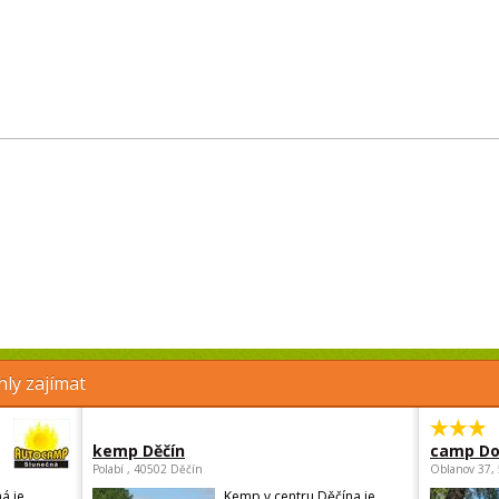
ly zajímat
kemp Děčín
camp Do
Polabí , 40502 Děčín
Oblanov 37,
á je
Kemp v centru Děčína je