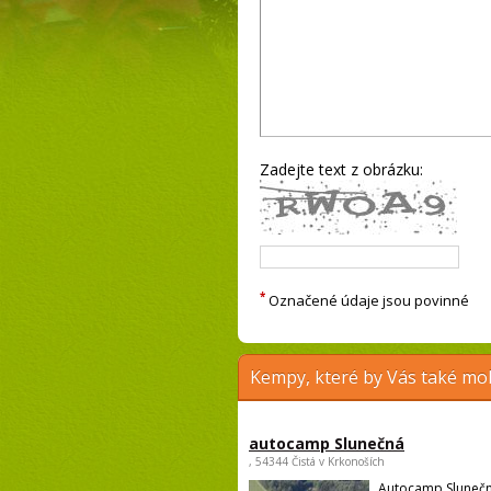
Zadejte text z obrázku:
*
Označené údaje jsou povinné
Kempy, které by Vás také moh
autocamp Slunečná
, 54344 Čistá v Krkonoších
Autocamp Slunečn