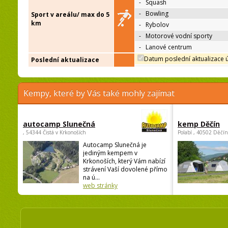
-
Squash
-
Bowling
Sport v areálu/ max do 5
km
-
Rybolov
-
Motorové vodní sporty
-
Lanové centrum
Datum poslední aktualizace 
Poslední aktualizace
Kempy, které by Vás také mohly zajímat
autocamp Slunečná
kemp Děčín
, 54344 Čistá v Krkonoších
Polabí , 40502 Děčín
Autocamp Slunečná je
jediným kempem v
Krkonoších, který Vám nabízí
strávení Vaší dovolené přímo
na ú...
web stránky