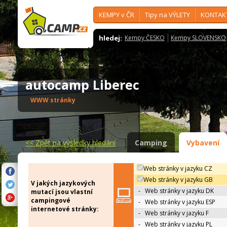
KEMPY v ČR
Tipy na VÝLETY
KONTAK
hledej:
Kempy ČESKO
Kempy SLOVENSKO
autocamp Liberec
WWW stránky
<<
Zpět na výsledky hledání
Camping
Vybavení
Web stránky v jazyku CZ
Web stránky v jazyku GB
V jakých jazykových
-
Web stránky v jazyku DK
mutací jsou vlastní
campingové
-
Web stránky v jazyku ESP
internetové stránky:
-
Web stránky v jazyku F
-
Web stránky v jazyku PL