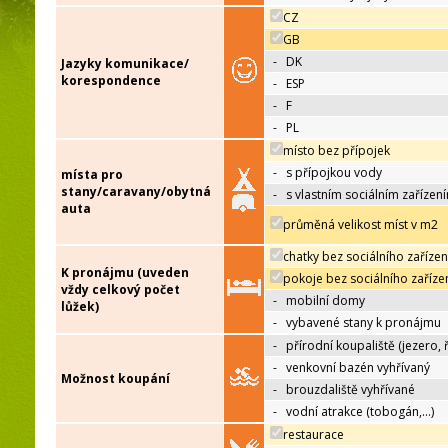
CZ
GB
-
DK
Jazyky komunikace/
korespondence
-
ESP
-
F
-
PL
místo bez přípojek
-
s přípojkou vody
místa pro
stany/caravany/obytná
-
s vlastním sociálním zařízen
auta
průměná velikost míst v m2
chatky bez sociálního zařízen
K pronájmu (uveden
pokoje bez sociálního zaříze
vždy celkový počet
-
mobilní domy
lůžek)
-
vybavené stany k pronájmu
-
přírodní koupaliště (jezero, 
-
venkovní bazén vyhřívaný
Možnost koupání
-
brouzdaliště vyhřívané
-
vodní atrakce (tobogán,…)
restaurace