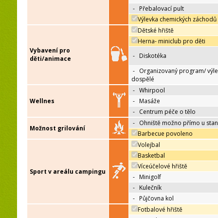
-
Přebalovací pult
Výlevka chemických záchodů
Dětské hřiště
Herna- miniclub pro děti
Vybavení pro
-
Diskotéka
děti/animace
-
Organizovaný program/ výle
dospělé
-
Whirpool
Wellnes
-
Masáže
-
Centrum péče o tělo
-
Ohniště možno přímo u sta
Možnost grilování
Barbecue povoleno
Volejbal
Basketbal
Víceúčelové hřiště
Sport v areálu campingu
-
Minigolf
-
Kulečník
-
Půjčovna kol
Fotbalové hřiště