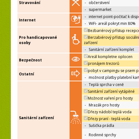
Stravování
-
občerstvení
-
supermarket
-
internet point-počitač k disp
Internet
-
WiFi- areál pokryt min 80%
Bezbariérový přístup recepc
Pro handicapované
Berzabiérový přístup sociáln
osoby
zařízení
-
Sanitární zařízení komplet
Areál kompletne oplocen
Bezpečnost
pronájem trezorů
pobyt v campingu se psem p
Ostatní
-
možnost platby platební kar
-
Teplá sprcha v ceně
Sanitární zařízení vytápěné
Možnost vaření pro hosty
-
Mrazák pro hosty
Dřezy nádobí teplá voda
Sanitární zařízení
Dřezy praní - teplá voda
-
Sušička prádla
-
Rodinné sprchy