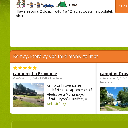
/ 1 d
Hlavní sezóna: 2 dosp.+ děti 4 a 12 let, auto, stan a poplatek
obci
Kempy, které by Vás také mohly zajímat
camping La Provence
camping Dru
Plzeňská ul. , 354 71 Velká Hleďsebe
K Reporyjim 4, 155 0
Trebonice
Kemp La Provence se
nachází na okraji obce Velká
Hleďsebe u Mariánských
Lázní, u rybníku Knížecí, v ...
web stránky