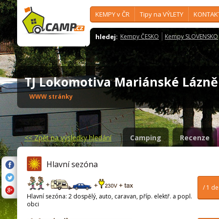
KEMPY v ČR
Tipy na VÝLETY
KONTAK
hledej:
Kempy ČESKO
Kempy SLOVENSKO
TJ Lokomotiva Mariánské Lázn
WWW stránky
<<
Zpět na výsledky hledání
Camping
Recenze
Hlavní sezóna
/ 1 d
Hlavní sezóna: 2 dospělý, auto, caravan, příp. elektř. a popl.
obci