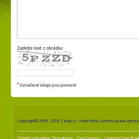
Zadejte text z obrázku:
*
Označené údaje jsou povinné
Copyright© 2009 - 2018 Camp.cz - Pavel Hess, všechna práva vyhraz
Ostatní naše weby:
Bezvakemp
TopCamping
Camping Oase Pra