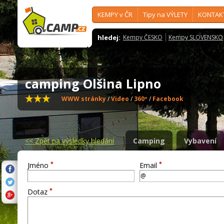
KEMPY v ČR
Tipy na VÝLETY
KONTAK
hledej:
Kempy ČESKO
Kempy SLOVENSKO
camping Olšina Lipno
WWW stránky
/
Video
/
360º
/
Facebook
<<
Zpět na výsledky hledání
Camping
Vybavení
*
*
Jméno
Email
*
Dotaz