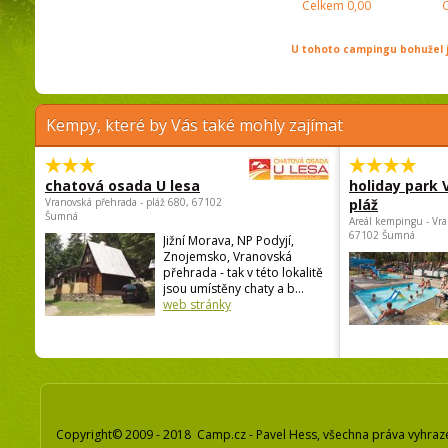
Celkem
0,00
U tohoto campingu bohužel j
Kempy, které by Vás také mohly zajímat
chatová osada U lesa
holiday park
Vranovská přehrada - pláž 680, 67102
pláž
Šumná
Areál kempingu - Vra
67102 Šumná
Jižní Morava, NP Podyjí,
Znojemsko, Vranovská
přehrada - tak v této lokalitě
jsou umístěny chaty a b...
web stránky
Copyright© 2009 - 2018 Camp.cz - Pavel Hess, všechna práva vyhraz