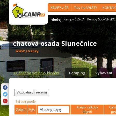
KEMPY v ČR
Tipy na VÝLETY
KONTAK
hledej:
Kempy ČESKO
Kempy SLOVENSKO
chatová osada Slunečnice
WWW stránky
<<
Zpět na výsledky hledání
Camping
Vybavení
Vložit vlastní recenzi
Seřadit podle
Areál - celkový
Camp
Datum
Foto
dojem
pev