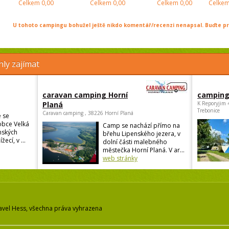
Celkem
0,00
Celkem
0,00
Celkem
0,00
Celke
U tohoto campingu bohužel ještě nikdo komentář/recenzi nenapsal. Buďte prv
ly zajímat
caravan camping Horní
camping
Planá
K Reporyjim 
Trebonice
Caravan camping , 38226 Horní Planá
 se
obce Velká
Camp se nachází přímo na
nských
břehu Lipenského jezera, v
žecí, v ...
dolní části malebného
městečka Horní Planá. V ar...
web stránky
avel Hess, všechna práva vyhrazena