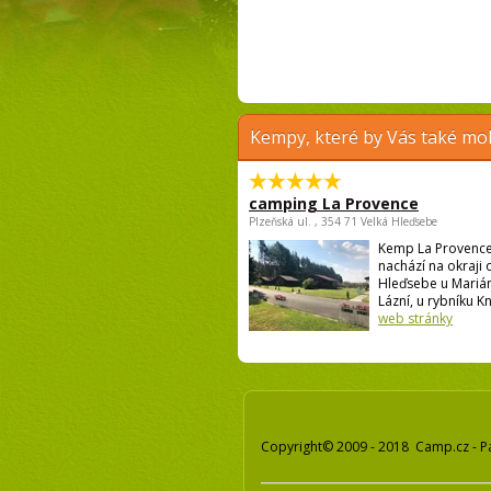
Kempy, které by Vás také moh
camping La Provence
Plzeňská ul. , 354 71 Velká Hleďsebe
Kemp La Provence
nachází na okraji 
Hleďsebe u Mariá
Lázní, u rybníku Kní
web stránky
Copyright© 2009 - 2018 Camp.cz - P