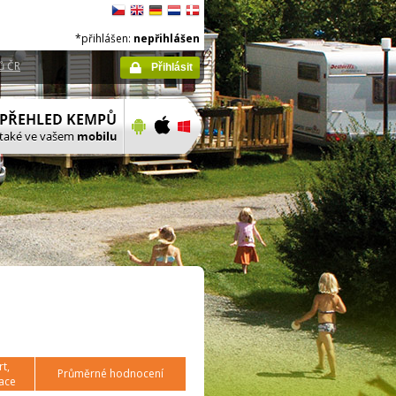
*přihlášen:
nepřihlášen
ů ČR
Přihlásit
t,
Průměrné hodnocení
ace