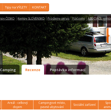
Tipy na VÝLETY
KONTAKT
mpy ČESKO
Kempy SLOVENSKO
Prodejny-servis
Půjčovny
ASOCIACE kemp
Camping
Recenze
Poptávka informací
Areál - celkový
Campingové místo,
Spor
Sociální zařízení
dojem
pevné ubytování
anim