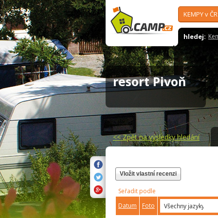
KEMPY v ČR
hledej:
Ke
resort Pivoň
<<
Zpět na výsledky hledání
Vložit vlastní recenzi
Seřadit podle
Datum
Foto