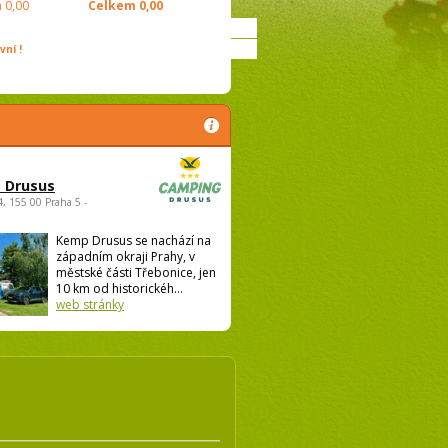
m
0,00
Celkem
0,00
ní !
 Drusus
4, 155 00 Praha 5 -
Kemp Drusus se nachází na
západním okraji Prahy, v
městské části Třebonice, jen
10 km od historickéh...
web stránky