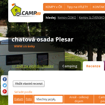
KEMPY v ČR
Tipy na VÝLETY
KONTAK
hledej:
Kempy ČESKO
Kempy SLOVENSKO
chatová osada Plesar
WWW stránky
<<
Zpět na výsledky hledání
Camping
Recenze
Vložit vlastní recenzi
Seřadit podle
Areál - celkový
Camp
Datum
Foto
dojem
pev