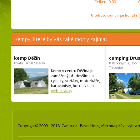
Celkem
0,00
U tohoto campingu bohužel j
Kempy, které by Vás také mohly zajímat
kemp Děčín
camping Dru
Polabí , 40502 Děčín
K Reporyjim 4, 155 0
Trebonice
Kemp v centru Děčína je
zaměřený především na
cyklisty, vodáky, motorkáře,
karavanisty, horolezce a ...
web stránky
Copyright© 2009 - 2018 Camp.cz - Pavel Hess, všechna práva vyhraz