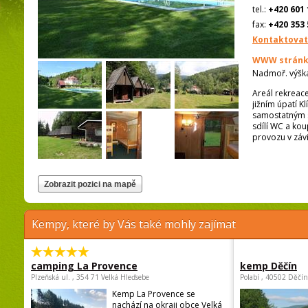
tel.:
+420 601 
fax:
+420 353 
Kontaktovat
WWW stránk
Nadmoř. výšk
Areál rekreac
jižním úpatí K
samostatným s
sdílí WC a kou
provozu v závi
Kempy, které by Vás také mohly zajímat
camping La Provence
kemp Děčín
Plzeňská ul. , 354 71 Velká Hleďsebe
Polabí , 40502 Děčín
Kemp La Provence se
nachází na okraji obce Velká