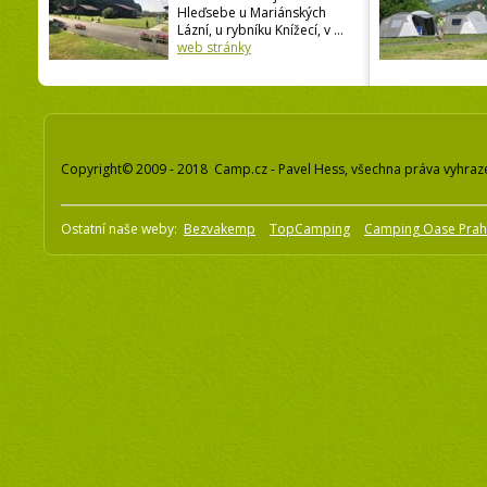
Hleďsebe u Mariánských
Lázní, u rybníku Knížecí, v ...
web stránky
Copyright© 2009 - 2018 Camp.cz - Pavel Hess, všechna práva vyhraz
Ostatní naše weby:
Bezvakemp
TopCamping
Camping Oase Pra