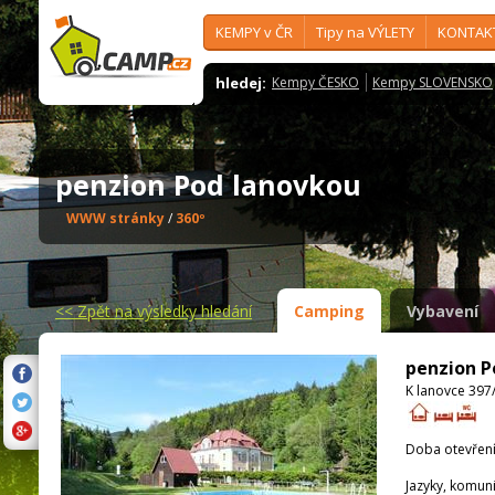
KEMPY v ČR
Tipy na VÝLETY
KONTAK
hledej:
Kempy ČESKO
Kempy SLOVENSKO
penzion Pod lanovkou
WWW stránky
/
360º
<<
Zpět na výsledky hledání
Camping
Vybavení
penzion P
K lanovce 397
Doba otevření
Jazyky, komun