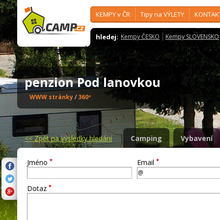
KEMPY v ČR
Tipy na VÝLETY
KONTAK
hledej:
Kempy ČESKO
Kempy SLOVENSKO
penzion Pod lanovkou
WWW stránky
/
360º
<<
Zpět na výsledky hledání
Camping
Vybavení
*
*
Jméno
Email
*
Dotaz