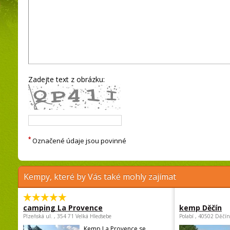
Zadejte text z obrázku:
*
Označené údaje jsou povinné
Kempy, které by Vás také mohly zajímat
camping La Provence
kemp Děčín
Plzeňská ul. , 354 71 Velká Hleďsebe
Polabí , 40502 Děčín
Kemp La Provence se