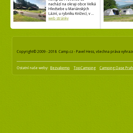
nachází na okraji obce Velká
Hleďsebe u Mariánských
Lázní, u rybníku Knížecí, v ...
web stránky
Copyright© 2009 - 2018 Camp.cz - Pavel Hess, všechna práva vyhraz
Ostatní naše weby:
Bezvakemp
TopCamping
Camping Oase Pra