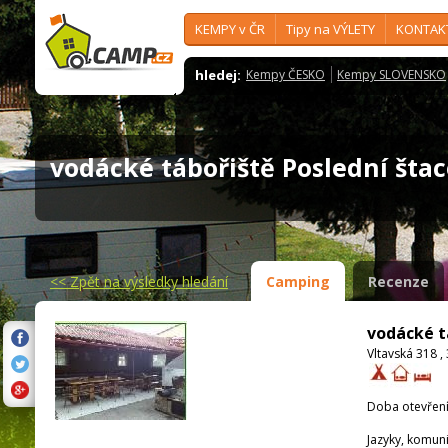
KEMPY v ČR
Tipy na VÝLETY
KONTAK
hledej:
Kempy ČESKO
Kempy SLOVENSKO
vodácké tábořiště Poslední št
<<
Zpět na výsledky hledání
Camping
Recenze
vodácké t
Vltavská 318 
Doba otevření
Jazyky, komun