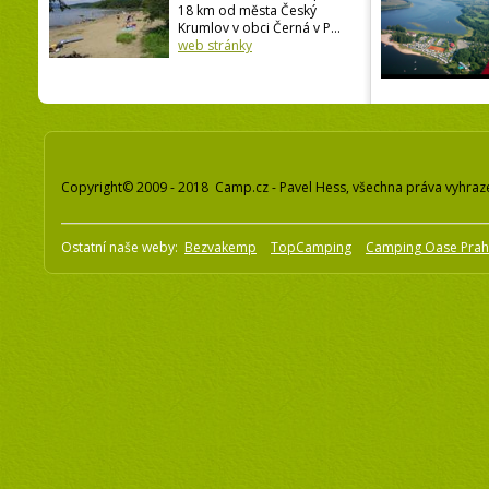
18 km od města Český
Krumlov v obci Černá v P...
web stránky
Copyright© 2009 - 2018 Camp.cz - Pavel Hess, všechna práva vyhraz
Ostatní naše weby:
Bezvakemp
TopCamping
Camping Oase Pra