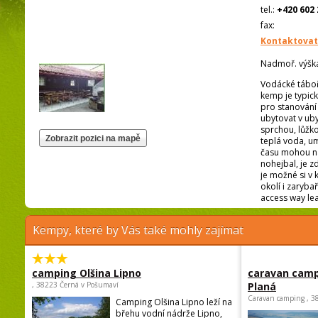
tel.:
+420 602 
fax:
Kontaktovat
Nadmoř. výšk
Vodácké táboři
kemp je typick
pro stanování 
ubytovat v uby
sprchou, lůžko
teplá voda, um
času mohou náv
nohejbal, je zd
je možné si v 
okolí i zarybař
access way lea
Kempy, které by Vás také mohly zajímat
camping Olšina Lipno
caravan camp
, 38223 Černá v Pošumaví
Planá
Caravan camping , 3
Camping Olšina Lipno leží na
břehu vodní nádrže Lipno,