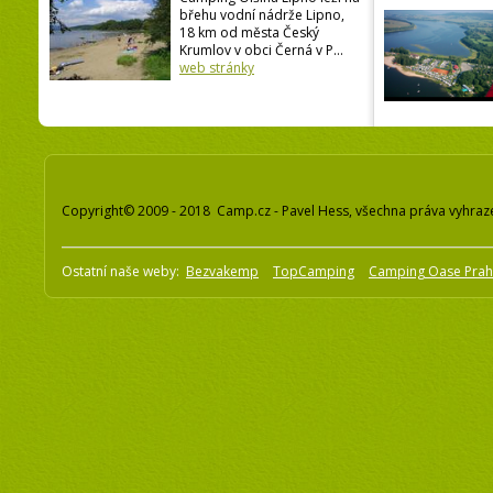
břehu vodní nádrže Lipno,
18 km od města Český
Krumlov v obci Černá v P...
web stránky
Copyright© 2009 - 2018 Camp.cz - Pavel Hess, všechna práva vyhraz
Ostatní naše weby:
Bezvakemp
TopCamping
Camping Oase Pra