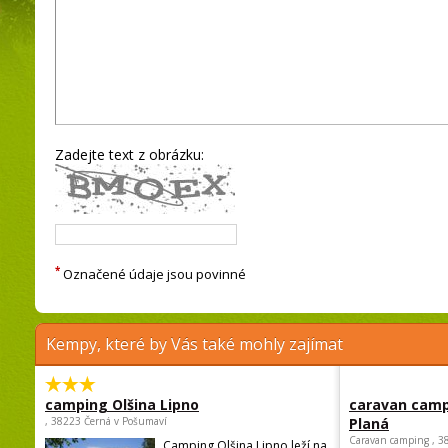
Zadejte text z obrázku:
*
Označené údaje jsou povinné
Kempy, které by Vás také mohly zajímat
camping Olšina Lipno
caravan camp
, 38223 Černá v Pošumaví
Planá
Caravan camping , 3
Camping Olšina Lipno leží na