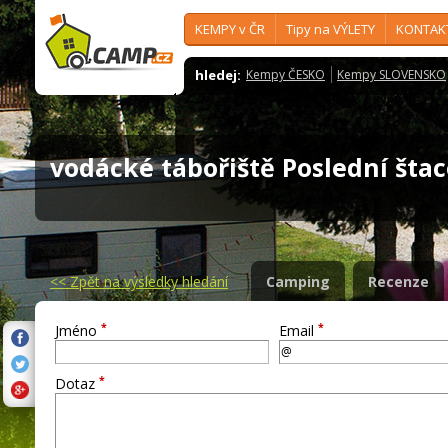
KEMPY v ČR
Tipy na VÝLETY
KONTAK
hledej:
Kempy ČESKO
Kempy SLOVENSKO
vodácké tábořiště Poslední št
<<
Zpět na výsledky hledání
Camping
Recenze
*
*
Jméno
Email
*
Dotaz