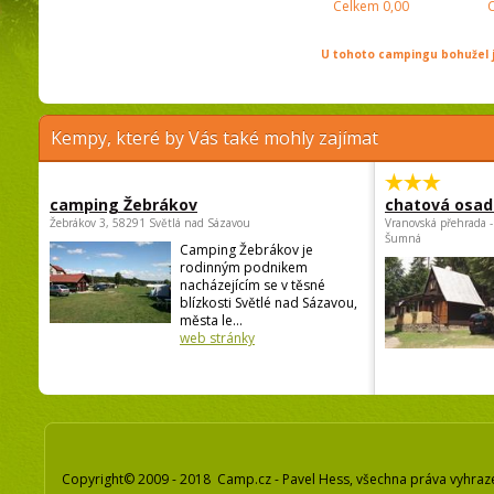
Celkem
0,00
U tohoto campingu bohužel j
Kempy, které by Vás také mohly zajímat
camping Žebrákov
chatová osad
Žebrákov 3, 58291 Světlá nad Sázavou
Vranovská přehrada -
Šumná
Camping Žebrákov je
rodinným podnikem
nacházejícím se v těsné
blízkosti Světlé nad Sázavou,
města le...
web stránky
Copyright© 2009 - 2018 Camp.cz - Pavel Hess, všechna práva vyhraz