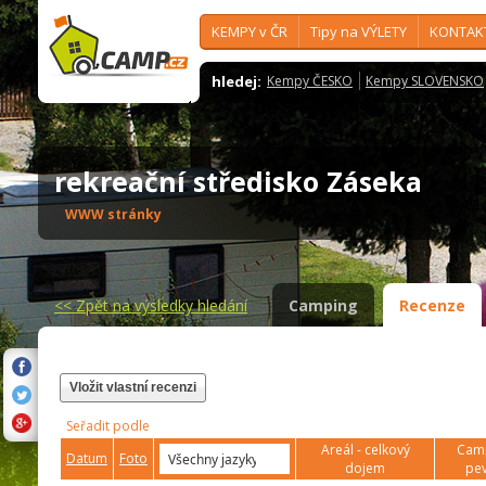
KEMPY v ČR
Tipy na VÝLETY
KONTAK
hledej:
Kempy ČESKO
Kempy SLOVENSKO
rekreační středisko Záseka
WWW stránky
<<
Zpět na výsledky hledání
Camping
Recenze
Vložit vlastní recenzi
Seřadit podle
Areál - celkový
Camp
Datum
Foto
dojem
pev