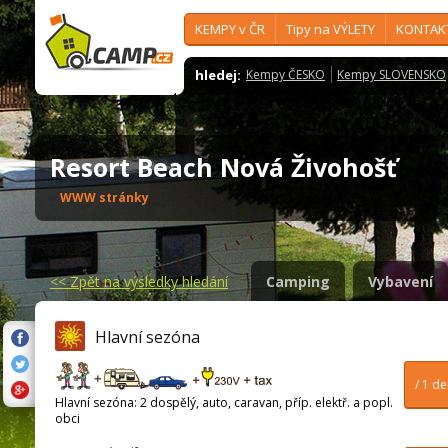
KEMPY v ČR
Tipy na VÝLETY
KONTAK
hledej:
Kempy ČESKO
Kempy SLOVENSKO
Resort Beach Nová Živohošť
WWW stránky
<<
Zpět na výsledky hledání
Camping
Vybavení
Hlavní sezóna
/ 1 d
Hlavní sezóna: 2 dospělý, auto, caravan, příp. elektř. a popl.
obci