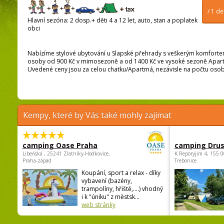
/ 1 d
Hlavní sezóna: 2 dosp.+ děti 4 a 12 let, auto, stan a poplatek
obci
Nabízíme stylové ubytování u Slapské přehrady s veškerým komfort
osoby od 900 Kč v mimosezoně a od 1400 Kč ve vysoké sezoně Apart
Uvedené ceny jsou za celou chatku/Apartmá, nezávisle na počtu osob
Kempy, které by Vás také mohly zajímat
camping Oase Praha
camping Dru
Libeňská , 25241 Zlatníky-Hodkovice,
K Reporyjim 4, 155 0
Praha-západ
Trebonice
Koupání, sport a relax - díky
vybavení (bazény,
trampolíny, hřiště,....) vhodný
i k "úniku" z městsk...
web stránky