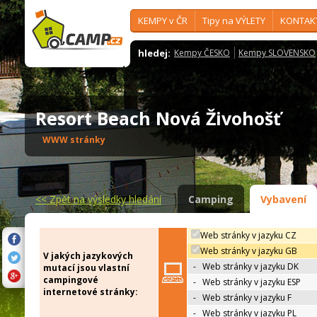
KEMPY v ČR
Tipy na VÝLETY
KONTAK
hledej:
Kempy ČESKO
Kempy SLOVENSKO
Resort Beach Nová Živohošť
WWW stránky
<<
Zpět na výsledky hledání
Camping
Vybavení
Web stránky v jazyku CZ
Web stránky v jazyku GB
V jakých jazykových
-
Web stránky v jazyku DK
mutací jsou vlastní
campingové
-
Web stránky v jazyku ESP
internetové stránky:
-
Web stránky v jazyku F
-
Web stránky v jazyku PL