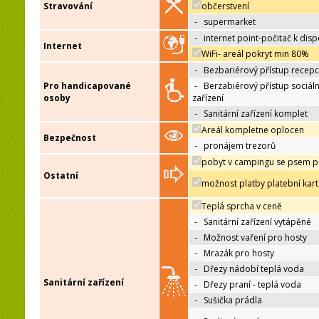
Stravování
občerstvení
-
supermarket
-
internet point-počitač k disp
Internet
WiFi- areál pokryt min 80%
-
Bezbariérový přístup recep
Pro handicapované
-
Berzabiérový přístup sociáln
osoby
zařízení
-
Sanitární zařízení komplet
Areál kompletne oplocen
Bezpečnost
-
pronájem trezorů
pobyt v campingu se psem p
Ostatní
možnost platby platební kar
Teplá sprcha v ceně
-
Sanitární zařízení vytápěné
-
Možnost vaření pro hosty
-
Mrazák pro hosty
-
Dřezy nádobí teplá voda
Sanitární zařízení
-
Dřezy praní - teplá voda
-
Sušička prádla