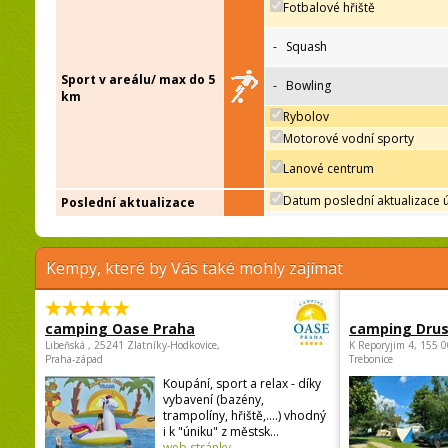
Fotbalové hřiště
-
Squash
Sport v areálu/ max do 5
-
Bowling
km
Rybolov
Motorové vodní sporty
Lanové centrum
Datum poslední aktualizace 
Poslední aktualizace
Kempy, které by Vás také mohly zajímat
camping Oase Praha
camping Dru
Libeňská , 25241 Zlatníky-Hodkovice,
K Reporyjim 4, 155 0
Praha-západ
Trebonice
Koupání, sport a relax - díky
vybavení (bazény,
trampolíny, hřiště,....) vhodný
i k "úniku" z městsk...
web stránky