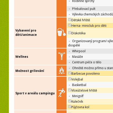
-
Rodinné sprchy
-
Přebalovací pult
-
Výlevka chemických záchodů
Dětské hřiště
Herna- miniclub pro děti
Vybavení pro
Diskotéka
děti/animace
-
Organizovaný program/ výle
dospělé
-
Whirpool
Wellnes
-
Masáže
-
Centrum péče o tělo
-
Ohniště možno přímo u sta
Možnost grilování
Barbecue povoleno
Volejbal
-
Basketbal
Víceúčelové hřiště
Sport v areálu campingu
-
Minigolf
Kulečník
Půjčovna kol