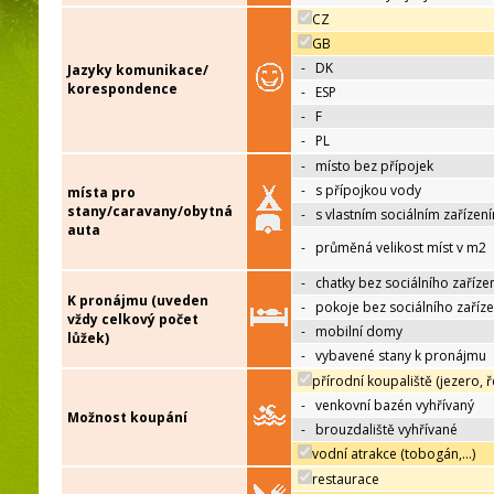
CZ
GB
-
DK
Jazyky komunikace/
korespondence
-
ESP
-
F
-
PL
-
místo bez přípojek
-
s přípojkou vody
místa pro
stany/caravany/obytná
-
s vlastním sociálním zařízen
auta
-
průměná velikost míst v m2
-
chatky bez sociálního zaříze
K pronájmu (uveden
-
pokoje bez sociálního zaříze
vždy celkový počet
-
mobilní domy
lůžek)
-
vybavené stany k pronájmu
přírodní koupaliště (jezero, ř
-
venkovní bazén vyhřívaný
Možnost koupání
-
brouzdaliště vyhřívané
vodní atrakce (tobogán,…)
restaurace