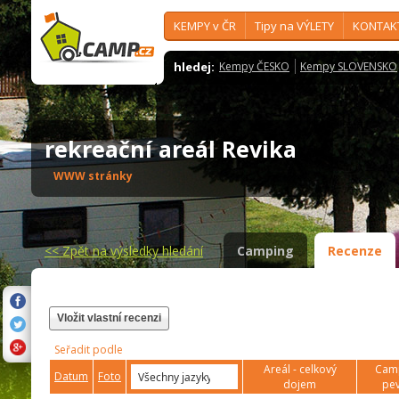
KEMPY v ČR
Tipy na VÝLETY
KONTAK
hledej:
Kempy ČESKO
Kempy SLOVENSKO
rekreační areál Revika
WWW stránky
<<
Zpět na výsledky hledání
Camping
Recenze
Vložit vlastní recenzi
Seřadit podle
Areál - celkový
Camp
Datum
Foto
dojem
pev