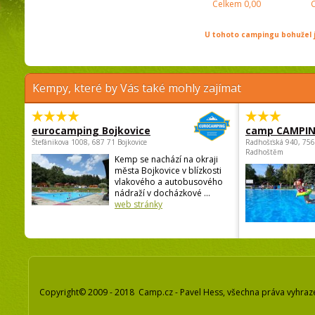
Celkem
0,00
U tohoto campingu bohužel j
Kempy, které by Vás také mohly zajímat
eurocamping Bojkovice
camp CAMPI
Štefánikova 1008, 687 71 Bojkovice
Radhošťská 940, 75
Radhoštěm
Kemp se nachází na okraji
města Bojkovice v blízkosti
vlakového a autobusového
nádraží v docházkové ...
web stránky
Copyright© 2009 - 2018 Camp.cz - Pavel Hess, všechna práva vyhraz