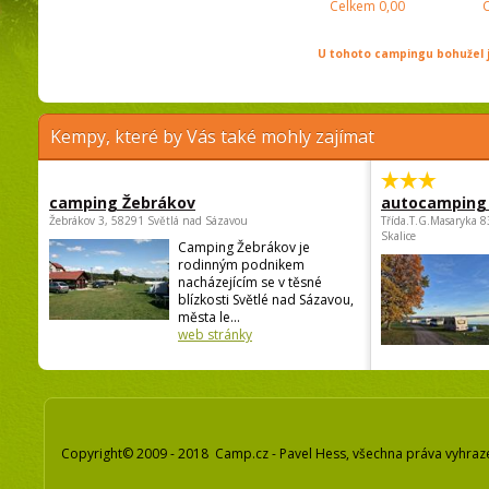
Celkem
0,00
U tohoto campingu bohužel j
Kempy, které by Vás také mohly zajímat
camping Žebrákov
autocamping
Žebrákov 3, 58291 Světlá nad Sázavou
Třída.T.G.Masaryka 
Skalice
Camping Žebrákov je
rodinným podnikem
nacházejícím se v těsné
blízkosti Světlé nad Sázavou,
města le...
web stránky
Copyright© 2009 - 2018 Camp.cz - Pavel Hess, všechna práva vyhraz