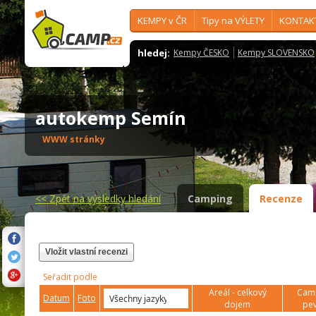
KEMPY v ČR
Tipy na VÝLETY
KONTAK
hledej:
Kempy ČESKO
Kempy SLOVENSKO
autokemp Semín
WWW stránky
<<
Zpět na výsledky hledání
Camping
Recenze
Vložit vlastní recenzi
Seřadit podle
Areál - celkový
Camp
Datum
Foto
dojem
pev