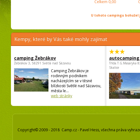
Celkem
0,00
U tohoto campingu bohužel j
Kempy, které by Vás také mohly zajímat
camping Žebrákov
autocamping
Žebrákov 3, 58291 Světlá nad Sázavou
Třída.T.G.Masaryka 
Skalice
Camping Žebrákov je
rodinným podnikem
nacházejícím se v těsné
blízkosti Světlé nad Sázavou,
města le...
web stránky
Copyright© 2009 - 2018 Camp.cz - Pavel Hess, všechna práva vyhraz