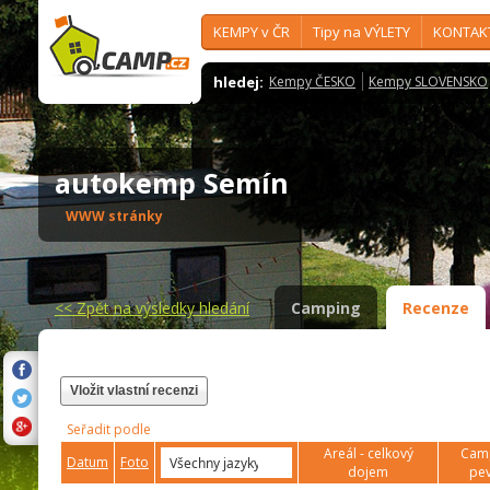
KEMPY v ČR
Tipy na VÝLETY
KONTAK
hledej:
Kempy ČESKO
Kempy SLOVENSKO
autokemp Semín
WWW stránky
<<
Zpět na výsledky hledání
Camping
Recenze
Vložit vlastní recenzi
Seřadit podle
Areál - celkový
Camp
Datum
Foto
dojem
pev