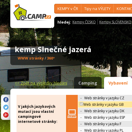
KEMPY v ČR
Tipy na VÝLETY
KONTAK
hledej:
Kempy ČESKO
Kempy SLOVENSKO
kemp Slnečné jazerá
WWW stránky
/
360º
<<
Zpět na výsledky hledání
Camping
Vybavení
-
Web stránky v jazyku CZ
Web stránky v jazyku GB
V jakých jazykových
-
Web stránky v jazyku DK
mutací jsou vlastní
campingové
-
Web stránky v jazyku ESP
internetové stránky:
-
Web stránky v jazyku F
-
Web stránky v jazyku PL