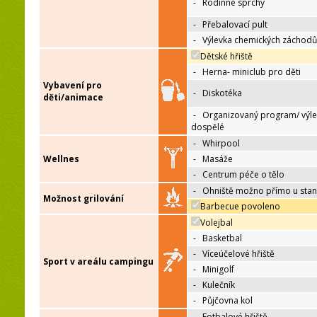
-
Rodinné sprchy
-
Přebalovací pult
-
Výlevka chemických záchodů
Dětské hřiště
-
Herna- miniclub pro děti
Vybavení pro
-
Diskotéka
děti/animace
-
Organizovaný program/ výle
dospělé
-
Whirpool
Wellnes
-
Masáže
-
Centrum péče o tělo
-
Ohniště možno přímo u sta
Možnost grilování
Barbecue povoleno
Volejbal
-
Basketbal
-
Víceúčelové hřiště
Sport v areálu campingu
-
Minigolf
-
Kulečník
-
Půjčovna kol
-
Fotbalové hřiště