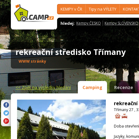
KEMPY v ČR
Tipy na VÝLETY
KONTAK
hledej:
Kempy ČESKO
Kempy SLOVENSKO
rekreační středisko Třímany
WWW stránky
<<
Zpět na výsledky hledání
Camping
Recenze
rekreační
Třímany 27 , 
Doba otevření
Jazyky, komun