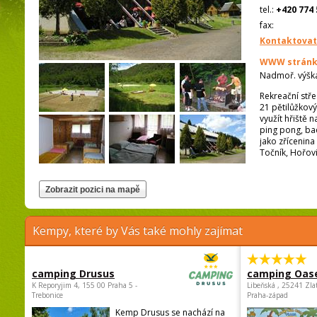
tel.:
+420 774 
fax:
Kontaktovat
WWW stránk
Nadmoř. výšk
Rekreační stř
21 pětilůžkový
využít hřiště 
ping pong, ba
jako zřícenina
Točník, Hořovi
Kempy, které by Vás také mohly zajímat
camping Drusus
camping Oas
K Reporyjim 4, 155 00 Praha 5 -
Libeňská , 25241 Zla
Trebonice
Praha-západ
Kemp Drusus se nachází na