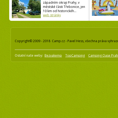
západním okraji Prahy, v
městské části Třebonice, jen
10 km od historickéh...
web stránky
Copyright© 2009 - 2018 Camp.cz - Pavel Hess, všechna práva vyhraz
Ostatní naše weby:
Bezvakemp
TopCamping
Camping Oase Pra