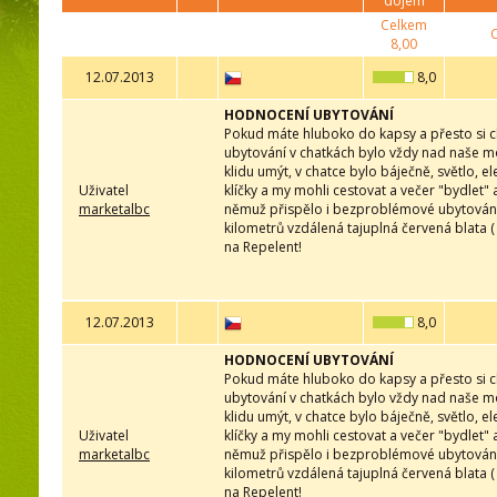
dojem
Celkem
8,00
12.07.2013
8,0
HODNOCENÍ UBYTOVÁNÍ
Pokud máte hluboko do kapsy a přesto si ch
ubytování v chatkách bylo vždy nad naše mož
klidu umýt, v chatce bylo báječně, světlo, e
Uživatel
klíčky a my mohli cestovat a večer "bydlet" a
marketalbc
němuž přispělo i bezproblémové ubytování!
kilometrů vzdálená tajuplná červená blata 
na Repelent!
12.07.2013
8,0
HODNOCENÍ UBYTOVÁNÍ
Pokud máte hluboko do kapsy a přesto si ch
ubytování v chatkách bylo vždy nad naše mož
klidu umýt, v chatce bylo báječně, světlo, e
Uživatel
klíčky a my mohli cestovat a večer "bydlet" a
marketalbc
němuž přispělo i bezproblémové ubytování!
kilometrů vzdálená tajuplná červená blata 
na Repelent!