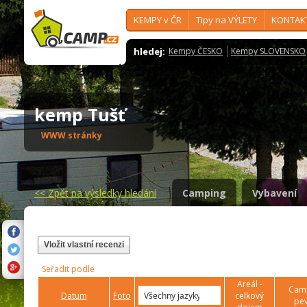
KEMPY v ČR
Tipy na VÝLETY
KONTAK
hledej:
Kempy ČESKO
Kempy SLOVENSKO
kemp Tušť
WWW stránky
<<
Zpět na výsledky hledání
Camping
Vybavení
Vložit vlastní recenzi
Seřadit podle
Areál -
Camp
Datum
Foto
celkový
pev