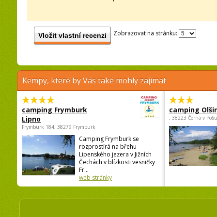
Zobrazovat na stránku:
Vložit vlastní recenzi
Kempy, které by Vás také mohly zajímat
camping Frymburk
camping Olši
Lipno
, 38223 Černá v Poš
Frymburk 184, 38279 Frymburk
Camping Frymburk se
rozprostírá na břehu
Lipenského jezera v Jižních
Čechách v blízkosti vesničky
Fr...
web stránky