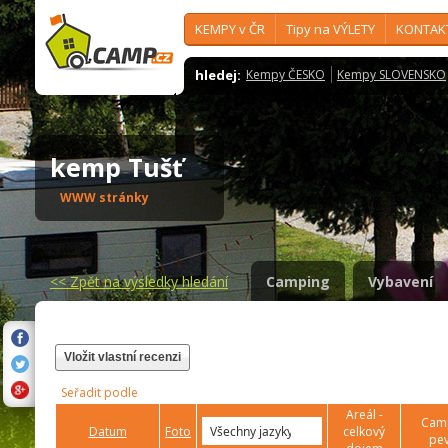
KEMPY v ČR
Tipy na VÝLETY
KONTAK
hledej:
Kempy ČESKO
Kempy SLOVENSKO
kemp Tušť
WWW stránky
<<
Zpět na výsledky hledání
Camping
Vybavení
Vložit vlastní recenzi
Seřadit podle
Areál -
Camp
Datum
Foto
celkový
pev