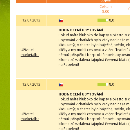
dojem
Celkem
8,00
12.07.2013
8,0
HODNOCENÍ UBYTOVÁNÍ
Pokud máte hluboko do kapsy a přesto si ch
ubytování v chatkách bylo vždy nad naše mož
klidu umýt, v chatce bylo báječně, světlo, e
Uživatel
klíčky a my mohli cestovat a večer "bydlet" a
marketalbc
němuž přispělo i bezproblémové ubytování!
kilometrů vzdálená tajuplná červená blata 
na Repelent!
12.07.2013
8,0
HODNOCENÍ UBYTOVÁNÍ
Pokud máte hluboko do kapsy a přesto si ch
ubytování v chatkách bylo vždy nad naše mož
klidu umýt, v chatce bylo báječně, světlo, e
Uživatel
klíčky a my mohli cestovat a večer "bydlet" a
marketalbc
němuž přispělo i bezproblémové ubytování!
kilometrů vzdálená tajuplná červená blata 
na Repelent!