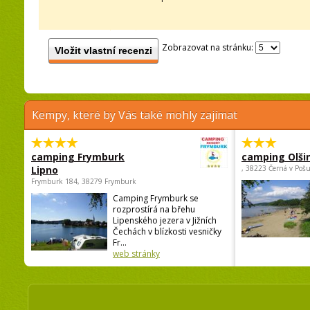
Zobrazovat na stránku:
Vložit vlastní recenzi
Kempy, které by Vás také mohly zajímat
camping Frymburk
camping Olši
Lipno
, 38223 Černá v Poš
Frymburk 184, 38279 Frymburk
Camping Frymburk se
rozprostírá na břehu
Lipenského jezera v Jižních
Čechách v blízkosti vesničky
Fr...
web stránky