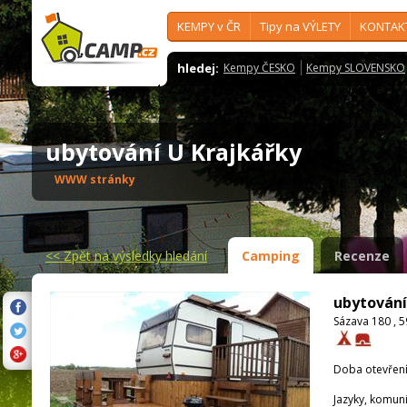
KEMPY v ČR
Tipy na VÝLETY
KONTAK
hledej:
Kempy ČESKO
Kempy SLOVENSKO
ubytování U Krajkářky
WWW stránky
<<
Zpět na výsledky hledání
Camping
Recenze
ubytování
Sázava 180 , 
Doba otevření
Jazyky, komun