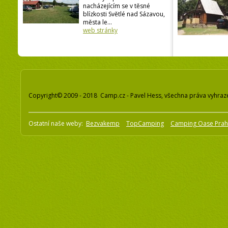
nacházejícím se v těsné
blízkosti Světlé nad Sázavou,
města le...
web stránky
Copyright© 2009 - 2018 Camp.cz - Pavel Hess, všechna práva vyhraz
Ostatní naše weby:
Bezvakemp
TopCamping
Camping Oase Pra