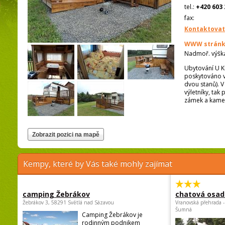
tel.:
+420 603 
fax:
Kontaktovat
WWW stránk
Nadmoř. výšk
Ubytování U Kr
poskytováno v
dvou stanů). V
výletníky, tak
zámek a kamen
Kempy, které by Vás také mohly zajímat
camping Žebrákov
chatová osad
Žebrákov 3, 58291 Světlá nad Sázavou
Vranovská přehrada -
Šumná
Camping Žebrákov je
rodinným podnikem