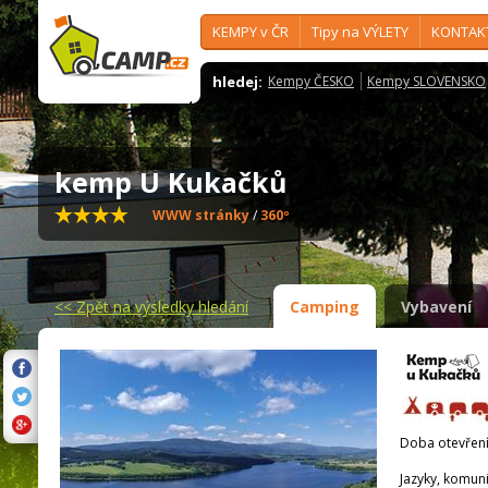
KEMPY v ČR
Tipy na VÝLETY
KONTAK
hledej:
Kempy ČESKO
Kempy SLOVENSKO
kemp U Kukačků
WWW stránky
/
360º
<<
Zpět na výsledky hledání
Camping
Vybavení
Doba otevření
Jazyky, komun