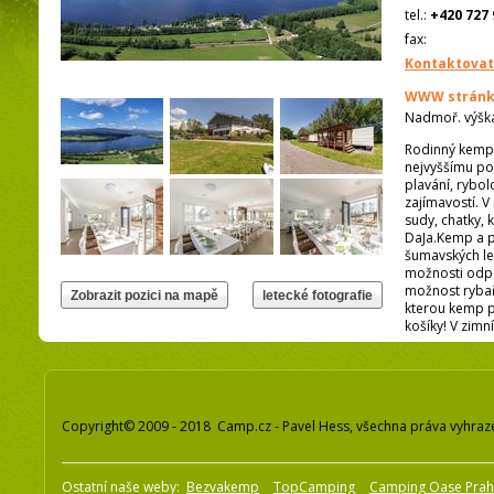
tel.:
+420 727 
fax:
Kontaktovat
WWW stránk
Nadmoř. výšk
Rodinný kemp 
nejvyššímu poh
plavání, rybol
zajímavostí. 
sudy, chatky, 
DaJa.Kemp a p
šumavských le
možnosti odpo
možnost rybař
kterou kemp p
košíky! V zimn
Copyright© 2009 - 2018 Camp.cz - Pavel Hess, všechna práva vyhraz
Ostatní naše weby:
Bezvakemp
TopCamping
Camping Oase Pra