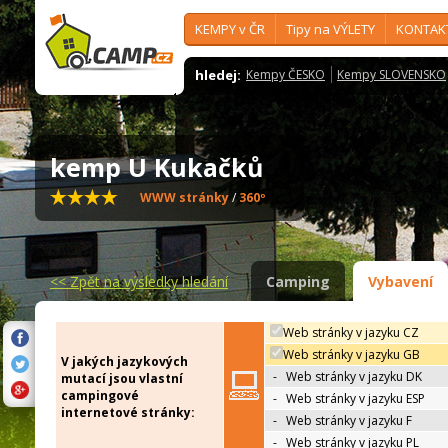
KEMPY v ČR
Tipy na VÝLETY
KONTAK
hledej:
Kempy ČESKO
Kempy SLOVENSKO
kemp U Kukačků
WWW stránky
/
360º
<<
Zpět na výsledky hledání
Camping
Vybavení
Web stránky v jazyku CZ
Web stránky v jazyku GB
V jakých jazykových
-
Web stránky v jazyku DK
mutací jsou vlastní
campingové
-
Web stránky v jazyku ESP
internetové stránky:
-
Web stránky v jazyku F
-
Web stránky v jazyku PL