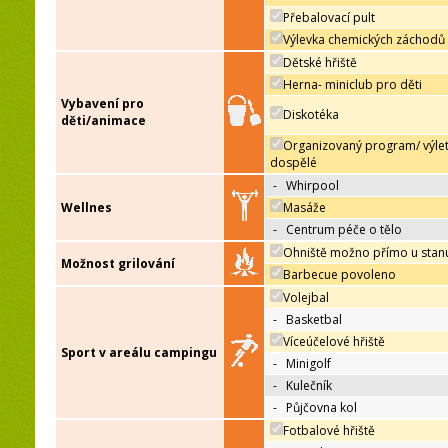
Přebalovací pult
Výlevka chemických záchodů
Dětské hřiště
Herna- miniclub pro děti
Vybavení pro
Diskotéka
děti/animace
Organizovaný program/ výle
dospělé
-
Whirpool
Wellnes
Masáže
-
Centrum péče o tělo
Ohniště možno přímo u stan
Možnost grilování
Barbecue povoleno
Volejbal
-
Basketbal
Víceúčelové hřiště
Sport v areálu campingu
-
Minigolf
-
Kulečník
-
Půjčovna kol
Fotbalové hřiště