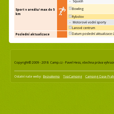
-
Squash
Bowling
Sport v areálu/ max do 5
km
Rybolov
-
Motorové vodní sporty
Lanové centrum
Datum poslední aktualizace 
Poslední aktualizace
Copyright© 2009 - 2018 Camp.cz - Pavel Hess, všechna práva vyhraz
Ostatní naše weby:
Bezvakemp
TopCamping
Camping Oase Pra