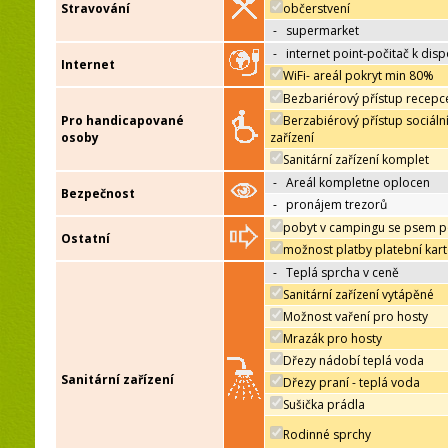
Stravování
občerstvení
-
supermarket
-
internet point-počitač k disp
Internet
WiFi- areál pokryt min 80%
Bezbariérový přístup recepc
Pro handicapované
Berzabiérový přístup sociáln
osoby
zařízení
Sanitární zařízení komplet
-
Areál kompletne oplocen
Bezpečnost
-
pronájem trezorů
pobyt v campingu se psem p
Ostatní
možnost platby platební kar
-
Teplá sprcha v ceně
Sanitární zařízení vytápěné
Možnost vaření pro hosty
Mrazák pro hosty
Dřezy nádobí teplá voda
Sanitární zařízení
Dřezy praní - teplá voda
Sušička prádla
Rodinné sprchy