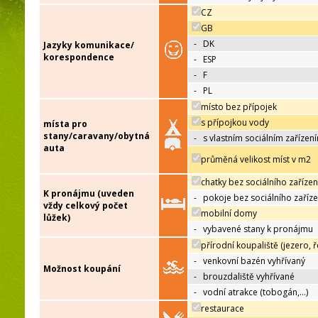
CZ
GB
-
DK
Jazyky komunikace/
korespondence
-
ESP
-
F
-
PL
místo bez přípojek
s přípojkou vody
místa pro
stany/caravany/obytná
-
s vlastním sociálním zařízen
auta
průměná velikost míst v m2
chatky bez sociálního zařízen
K pronájmu (uveden
-
pokoje bez sociálního zaříze
vždy celkový počet
mobilní domy
lůžek)
-
vybavené stany k pronájmu
přírodní koupaliště (jezero, ř
-
venkovní bazén vyhřívaný
Možnost koupání
-
brouzdaliště vyhřívané
-
vodní atrakce (tobogán,…)
restaurace