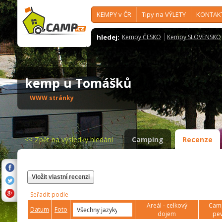
KEMPY v ČR
Tipy na VÝLETY
KONTAK
hledej:
Kempy ČESKO
Kempy SLOVENSKO
kemp u Tomášků
WWW stránky
<<
Zpět na výsledky hledání
Camping
Recenze
Vložit vlastní recenzi
Seřadit podle
Areál - celkový
Camp
Datum
Foto
dojem
pev