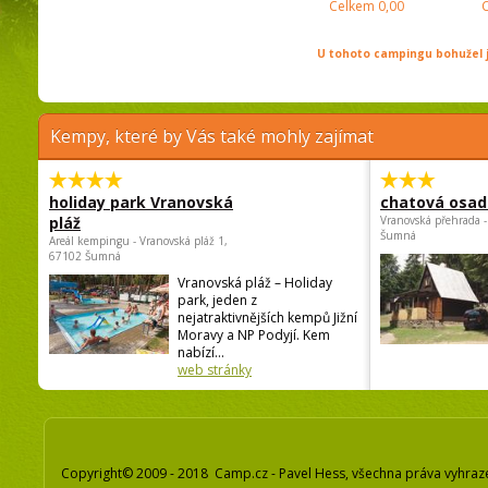
Celkem
0,00
U tohoto campingu bohužel j
Kempy, které by Vás také mohly zajímat
holiday park Vranovská
chatová osad
pláž
Vranovská přehrada -
Šumná
Areál kempingu - Vranovská pláž 1,
67102 Šumná
Vranovská pláž – Holiday
park, jeden z
nejatraktivnějších kempů Jižní
Moravy a NP Podyjí. Kem
nabízí...
web stránky
Copyright© 2009 - 2018 Camp.cz - Pavel Hess, všechna práva vyhraz