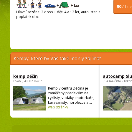
90
/ 1 d
Hlavní sezóna: 2 dosp.+ děti 4 a 12 let, auto, stan a
poplatek obci
Kempy, které by Vás také mohly zajímat
kemp Děčín
autocamp Sl
Polabí , 40502 Děčín
, 54344 Čistá v Krko
Kemp v centru Děčína je
zaměřený především na
cyklisty, vodáky, motorkáře,
karavanisty, horolezce a ...
web stránky