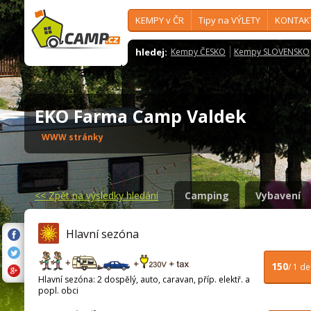
KEMPY v ČR
Tipy na VÝLETY
KONTAK
hledej:
Kempy ČESKO
Kempy SLOVENSKO
EKO Farma Camp Valdek
WWW stránky
<<
Zpět na výsledky hledání
Camping
Vybavení
Hlavní sezóna
150
/ 1 d
Hlavní sezóna: 2 dospělý, auto, caravan, příp. elektř. a
popl. obci