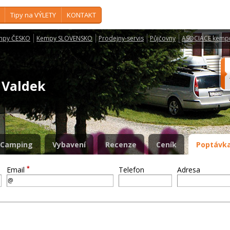
Tipy na VÝLETY
KONTAKT
mpy ČESKO
Kempy SLOVENSKO
Prodejny-servis
Půjčovny
ASOCIACE kemp
 Valdek
Camping
Vybavení
Recenze
Ceník
Poptávka
*
Email
Telefon
Adresa