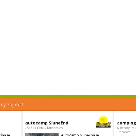
ly zajímat
autocamp Slunečná
camping
, 54344 Čistá v Krkonoších
K Reporyjim 
Trebonice
ína je
Autocamp Slunečná je