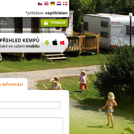
*přihlášen:
nepřihlášen
ů ČR
Přihlásit
 informací