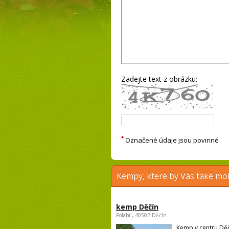
Zadejte text z obrázku:
*
Označené údaje jsou povinné
Kempy, které by Vás také moh
kemp Děčín
Polabí , 40502 Děčín
Kemp v centru Děč