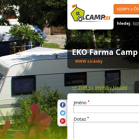
KEMPY v ČR
hledej:
Ke
EKO Farma Camp
WWW stránky
<<
Zpět na výsledky hledání
*
Jméno
*
Dotaz