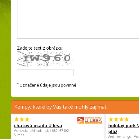
Zadejte text z obrázku:
*
Označené údaje jsou povinné
Kempy, které by Vás také mohly zajímat
chatová osada U lesa
holiday park
Vranovská přehrada - pláž 680, 67102
pláž
Šumná
Areál kempingu - Vra