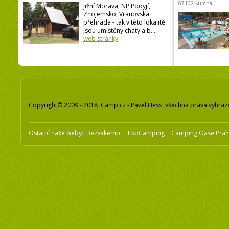
67102 Šumná
Jižní Morava, NP Podyjí,
Znojemsko, Vranovská
přehrada - tak v této lokalitě
jsou umístěny chaty a b...
web stránky
Copyright© 2009 - 2018 Camp.cz - Pavel Hess, všechna práva vyhraz
Ostatní naše weby:
Bezvakemp
TopCamping
Camping Oase Pra