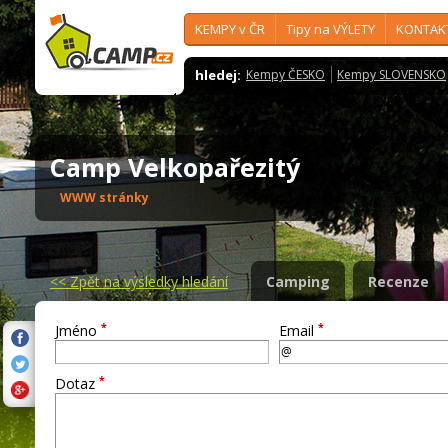
KEMPY v ČR
Tipy na VÝLETY
KONTAK
hledej:
Kempy ČESKO
Kempy SLOVENSKO
Camp Velkopařezitý
WWW stránky
<<
Zpět na výsledky hledání
Camping
Recenze
*
*
Jméno
Email
*
Dotaz