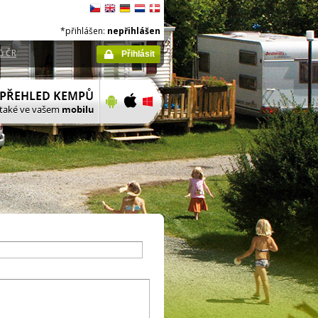
*přihlášen:
nepřihlášen
ů ČR
Přihlásit