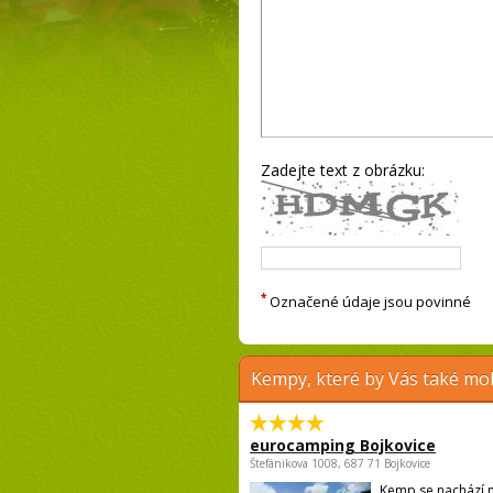
Zadejte text z obrázku:
*
Označené údaje jsou povinné
Kempy, které by Vás také moh
eurocamping Bojkovice
Štefánikova 1008, 687 71 Bojkovice
Kemp se nachází n