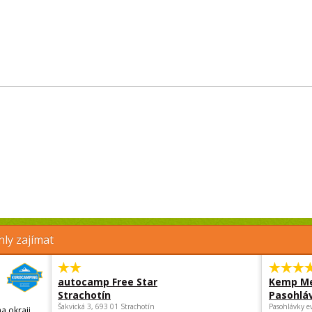
ly zajímat
autocamp Free Star
Kemp Me
Strachotín
Pasohlá
Šakvická 3, 693 01 Strachotín
Pasohlávky e
a okraji