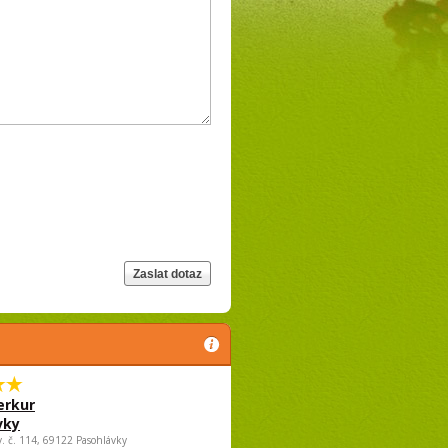
rkur
vky
v. č. 114, 69122 Pasohlávky