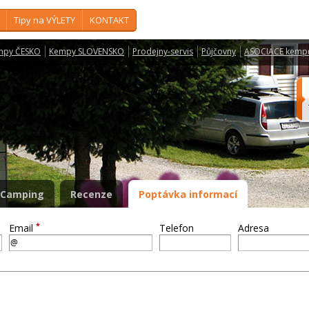
Tipy na VÝLETY
KONTAKT
mpy ČESKO
Kempy SLOVENSKO
Prodejny-servis
Půjčovny
ASOCIACE kemp
Camping
Recenze
Poptávka informací
*
Email
Telefon
Adresa