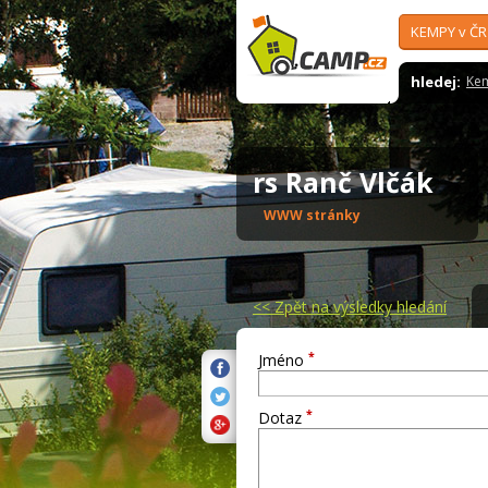
KEMPY v ČR
hledej:
Ke
rs Ranč Vlčák
WWW stránky
<<
Zpět na výsledky hledání
*
Jméno
*
Dotaz