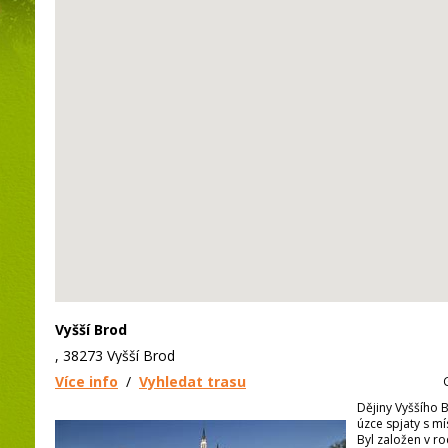
Vyšší Brod
, 38273 Vyšší Brod
Více info
/
Vyhledat trasu
Dějiny Vyššího B
úzce spjaty s mí
Byl založen v ro