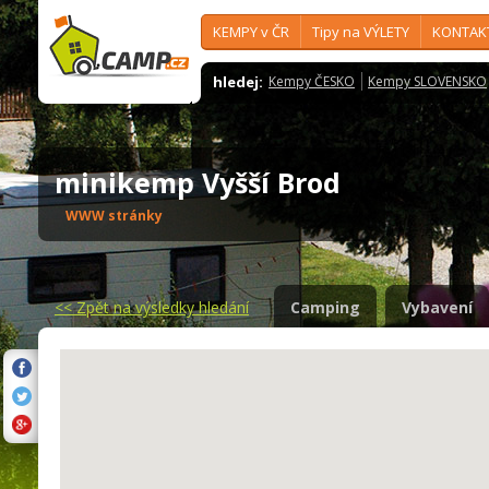
KEMPY v ČR
Tipy na VÝLETY
KONTAK
hledej:
Kempy ČESKO
Kempy SLOVENSKO
minikemp Vyšší Brod
WWW stránky
<<
Zpět na výsledky hledání
Camping
Vybavení