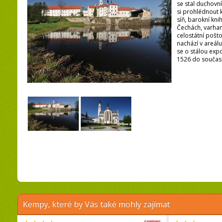
se stal duchovn
si prohlédnout 
síň, barokní knih
Čechách, varhany
celostátní pošt
nachází v areálu
se o stálou expo
1526 do současn
Kempy, které by Vás také mohly zajímat