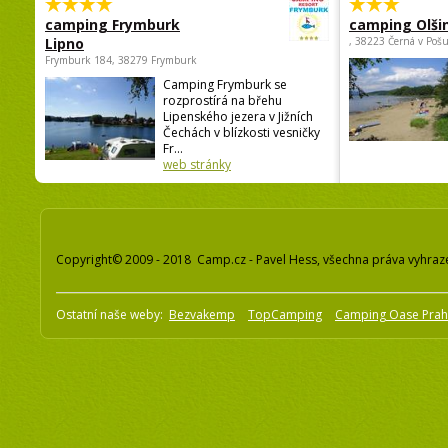
camping Frymburk
camping Olši
Lipno
, 38223 Černá v Poš
Frymburk 184, 38279 Frymburk
Camping Frymburk se
rozprostírá na břehu
Lipenského jezera v Jižních
Čechách v blízkosti vesničky
Fr...
web stránky
Copyright© 2009 - 2018 Camp.cz - Pavel Hess, všechna práva vyhraz
Ostatní naše weby:
Bezvakemp
TopCamping
Camping Oase Pra