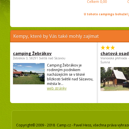
Celkem
0,00
U tohoto campingu bohužel j
Kempy, které by Vás také mohly zajímat
camping Žebrákov
chatová osad
Žebrákov 3, 58291 Světlá nad Sázavou
Vranovská přehrada -
Šumná
Camping Žebrákov je
rodinným podnikem
nacházejícím se v těsné
blízkosti Světlé nad Sázavou,
města le...
web stránky
Copyright© 2009 - 2018 Camp.cz - Pavel Hess, všechna práva vyhraz