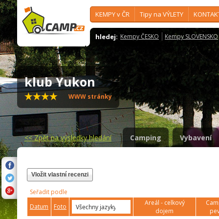
KEMPY v ČR
Tipy na VÝLETY
KONTAK
hledej:
Kempy ČESKO
Kempy SLOVENSKO
klub Yukon
WWW stránky
<<
Zpět na výsledky hledání
Camping
Vybavení
Vložit vlastní recenzi
Seřadit podle
Areál - celkový
Camp
Datum
Foto
dojem
pev