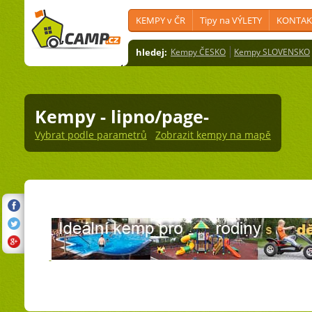
KEMPY v ČR
Tipy na VÝLETY
KONTAK
hledej:
Kempy ČESKO
Kempy SLOVENSKO
Kempy
- lipno/page-
Vybrat podle parametrů
Zobrazit kempy na mapě