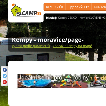
KEMPY v ČR
Tipy na VÝLETY
KONTAK
hledej:
Kempy ČESKO
Kempy SLOVENSKO
Kempy
- moravice/page-
Vybrat podle parametrů
Zobrazit kempy na mapě